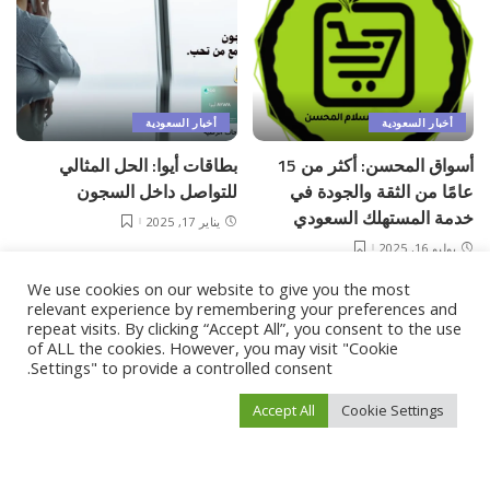
أخبار السعودية
أخبار السعودية
أسواق المحسن: أكثر من 15
بطاقات أيوا: الحل المثالي
عامًا من الثقة والجودة في
للتواصل داخل السجون
خدمة المستهلك السعودي
يناير 17, 2025
يوليو 16, 2025
We use cookies on our website to give you the most
Load More
relevant experience by remembering your preferences and
repeat visits. By clicking “Accept All”, you consent to the use
of ALL the cookies. However, you may visit "Cookie
Settings" to provide a controlled consent.
فيفو نيوز
>
Blog
>
أخبار السعودية
>
“الخارجية” ترسي عقداً بـ999 مليون ريال على “التعاونية للتأمين”
Accept All
Cookie Settings