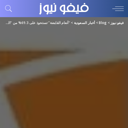
فيفو نيوز
>
Blog
>
أخبار السعودية
>
“أنعام القابضة” تستحوذ على 69.3% من “المتحدة للأحبار” بـ38.8 مليون ريال