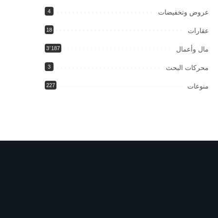
عروض وتخفيضات
4
عقارات
18
مال وأعمال
3٬187
محركات البحث
3
منوعات
227