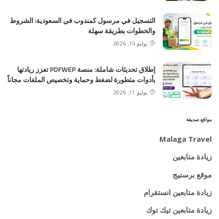
التسجيل في مرسول كمندوب في السعودية: الشروط
والخطوات بطريقة سهلة
يوليو 15, 2026
إطلاق تحديثات شاملة: منصة PDFWEP تعزز ريادتها
بأدوات متطورة لضغط وحماية وتخصيص الملفات مجاناً
يوليو 11, 2026
مواقع صديقة
Malaga Travel
زيادة متابعين
موقع برستيج
زيادة متابعين انستقرام
زيادة متابعين تيك توك