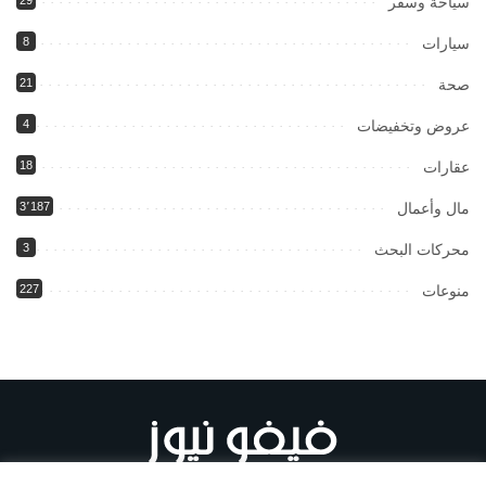
سياحة وسفر
سيارات
8
صحة
21
عروض وتخفيضات
4
عقارات
18
مال وأعمال
3٬187
محركات البحث
3
منوعات
227