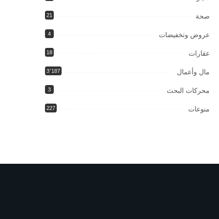
صحة
21
عروض وتخفيضات
4
عقارات
18
مال وأعمال
3٬187
محركات البحث
3
منوعات
227