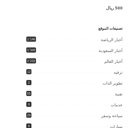
500 ريال
تصنيفات الموقع
أخبار الرياضة
1٬146
أخبار السعودية
1٬349
أخبار العالم
2٬232
ترفيه
12
تطوير الذات
2
تقنية
55
خدمات
9
سياحة وسفر
29
سيارات
8