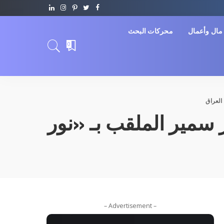
مال وأعمال
محركات البحث
0
العراق
 سمير الملقب بـ «نور
– Advertisement –