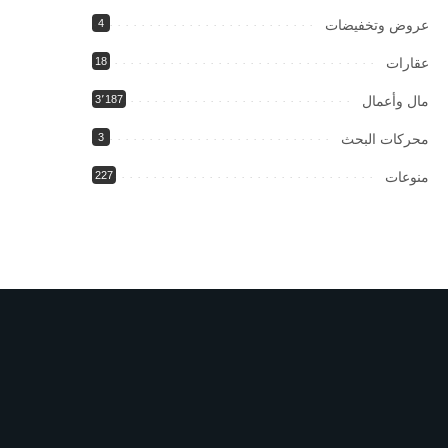
عروض وتخفيضات
4
عقارات
18
مال وأعمال
3٬187
محركات البحث
3
منوعات
227