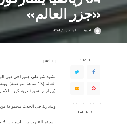
«جزر العالم»
العربية
مارس 15, 2024
Posted
by
SHARE
[ad_1]
تشهد شواطئ جميرا في دبي اليوم
العالم (18 ساعة متواصلة
(بيراتيس سيرف ريسكيو – الإمار
ويشارك في الحدث مجموعة من محت
READ NEXT
وسيتم التناوب بين السباحين لإنجاز المهمة في غ