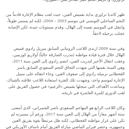
ظهر كانديا تراوري بداية بقميص العين، حيث لعب بنظام الإعارة قادماً من
النجم الساحلي التونسي في موسم 2003 – 2004، لكنه لم يستمر طويلاً،
وانتقل في الموسم نفسه إلى الهلال، وقدم مستويات جيدة، لكن الإصابة
عجلت برحيله لاحقاً.
وفي سنة 2009 ارتدى اللاعب الروماني السابق ميريل رادوي قميص
الهلال خلال فترة قيادة مواطنه (مدرب الشارقة حالياً) أولاريو كوزمين،
وعقب انتقال الأخير لتدريب العين، انضم رادوي إلى العين سنة 2011،
وهي السنة نفسها التي شهدت التحاق النجم السعودي السابق ياسر
القحطاني بزميله رادوي إلى صفوف العين، وجاء انتقاله على سبيل
الإعارة لموسم واحد، وشهدت تلك الفترة استعادة اللاعب علاقته بالشباك،
وساعدت الأهداف التي سجلها بقميص «الزعيم» في حصول الفريق على
لقب الدوري للمرة العاشرة في تاريخه.
وكان اللاعب الرابع هو المهاجم السعودي ناصر الشمراني، الذي أمضى
ستة أشهر معاراً من الهلال إلى العين سنة 2017، ورغم أن مسيرته لم
تكن على غرار مواطنه القحطاني، لكنه ظل مرتبطاً بقوة بفريق العين
وجمهوره، وحضر فبراير الماضي مباراة الفريق أمام ناساف الأوزبكي في