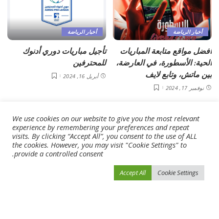
أخبار الرياضة
أخبار الرياضة
أفضل مواقع متابعة المباريات
تأجيل مباريات دوري أدنوك
الحية: الأسطورة، في العارضة،
للمحترفين
بين ماتش، وتابع لايف
أبريل 16, 2024
نوفمبر 17, 2024
We use cookies on our website to give you the most relevant
experience by remembering your preferences and repeat
visits. By clicking “Accept All”, you consent to the use of ALL
the cookies. However, you may visit "Cookie Settings" to
provide a controlled consent.
أخبار الرياضة
أخبار الرياضة
Accept All
Cookie Settings
استقالة مدرب سانتوس
تفاصيل إصابة زيزو وفتوح في
البرازيلي بعد الاحتجاجات ضده
ليلة فوز الزمالك على الأهلي
بسبب التحرّش
أبريل 16, 2024