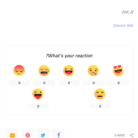
[ad_2]
Source link
What’s your reaction?
0
0
0
0
0
0
0
SHARE