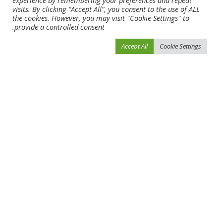
experience by remembering your preferences and repeat
visits. By clicking “Accept All”, you consent to the use of ALL
البرازيلي بعد الاحتجاجات ضده
ليلة فوز الزمالك على الأهلي
the cookies. However, you may visit "Cookie Settings" to
بسبب التحرّش
أبريل 16, 2024
provide a controlled consent.
أبريل 16, 2024
Accept All
Cookie Settings
Load More
فيفو نيوز
>
Blog
>
أخبار الرياضة
>
الشارقة وشباب الأهلي في قمة دوري «اليد» اليوم