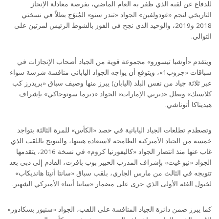
للدفاع عن لقبه الذي ظفر به العام الماضي، بفرصة معادلة الإنجاز
التاريخي لنجم «غودولفين» الجواد «ثندر سنو» المُتوّج بطلاً في نسختي
2018 و2019، والوحيد الذي نجح في الفوز بالشوط الرئيس لمرتين على
التوالي.
ويتقدم «أوشبا تيسورو» مجموعة قوية من الجياد أصحاب الإنجازات في
سباقات «جروب1»، ويتوقع أن يواجه الجواد الياباني منافسة شرسة سواء
عبر ثلاثة جياد من نفس البلد (اليابان) يبرز منها وصيف سباق «بريدرز كب
كلاسيك» وبطل «ديربي الإمارات» الجواد «ديرما سوتوجاكي» بإشراف
هيديناكا أتوناشي.
وتصطدم تطلعات الجياد اليابانية في حصد «الكأس» للمرة الثالثة بتواجد
خمسة من الجياد الأميركية الطامحة لاستعادة هيبتها، والتتويج باللقب الذي
غاب عنها منذ انتصار الجواد «كاليفورنيا كروم» في نسخة 2016، يتقدمها
الجواد «نيو غيت» بإشراف المدرب الخبير بوب بافرت، القادم إلى دبي بعد
تتويجه في الثالث من مارس الجاري، بلقب سباق «سانتا أنيتا هانديكاب»
لخيول الفئة الأولى الذي جرى على مضمار «سانتا أنيتا» الأميركي الشهير.
كما يبرز ضمن دائرة الجياد المنافسة على اللقب، الجواد «سنيور بسكادور»