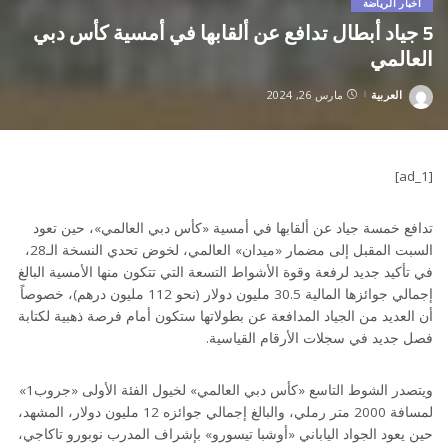
أخبار الرياضة
5 جياد أبطال تدافع عن ألقابها في أمسية كأس دبي
العالمي
العربية
مارس 26, 2024
Posted
by
[ad_1]
تدافع خمسة جياد عن ألقابها في أمسية «كأس دبي العالمي»، حين تعود
السبت المقبل إلى مضمار «ميدان» العالمي، لخوض تحدي النسخة الـ28،
في تأكيد جديد لرفعة وقوة الأشواط التسعة التي تتكون منها الأمسية البالغ
إجمالي جوائزها المالية 30.5 مليون دولار (نحو 112 مليون درهم)، خصوصاً
أن العديد من الجياد المدافعة عن بطولاتها ستكون أمام فرصة ذهبية لكتابة
فصل جديد في سجلات الأرقام القياسية.
ويتصدر الشوط التاسع «كأس دبي العالمي» لخيول الفئة الأولى «جروب1»
لمسافة 2000 متر رملي، والبالغ إجمالي جوائزه 12 مليون دولار، المشهد،
حين يعود الجواد الياباني «أوشبا تيسورو» بإشراف المدرب نوبورو تاكاجي،