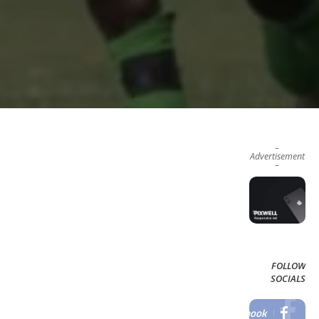
–
Advertisement
–
FOLLOW
SOCIALS
Facebook
LIKE