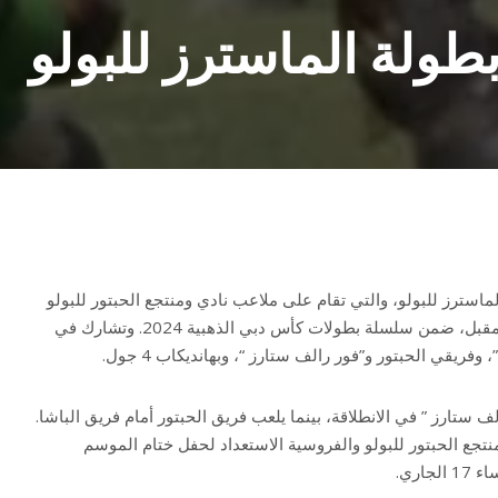
استرز للبولو، والتي تقام على ملاعب نادي ومنتجع الحبتور للبولو
والفروسية وتستمر حتى الأحد المقبل، ضمن سلسلة بطولات كأس دبي الذهبية 2024. وتشارك في
وفريقي الحبتور و”فور رالف ستارز “، وبهانديكاب 4 جول.
ف ستارز ” في الانطلاقة، بينما يلعب فريق الحبتور أمام فريق الباشا.
نتجع الحبتور للبولو والفروسية الاستعداد لحفل ختام الموسم
اري.