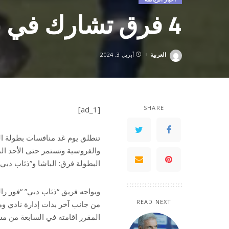
4 فرق تشارك في بطولة الماسترز للبولو
العربية
أبريل 3, 2024
Posted
by
SHARE
[ad_1]
تنطلق يوم غد منافسات بطولة الم
البطولة فرق: الباشا و”ذئاب دبي”، 
ويواجه فريق “ذئاب دبي” “فور رال
READ NEXT
من جانب آخر بدات إدارة نادي وم
المقرر اقامته في السابعة من مساء 17 الج