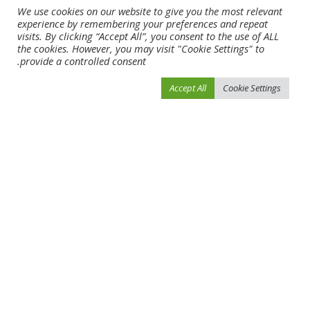
We use cookies on our website to give you the most relevant
experience by remembering your preferences and repeat
Load More
visits. By clicking “Accept All”, you consent to the use of ALL
the cookies. However, you may visit "Cookie Settings" to
provide a controlled consent.
فيفو نيوز
>
Blog
>
أخبار الرياضة
>
المهيري يخطف الأضواء في بطولة دبي لصيد الأسماك
Accept All
Cookie Settings