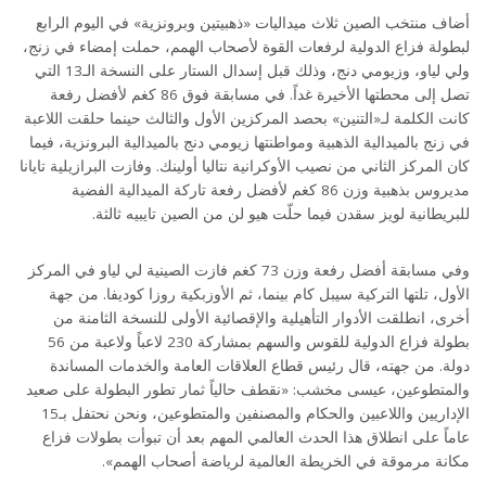
أضاف منتخب الصين ثلاث ميداليات «ذهبيتين وبرونزية» في اليوم الرابع
لبطولة فزاع الدولية لرفعات القوة لأصحاب الهمم، حملت إمضاء في زنج،
ولي لياو، وزيومي دنج، وذلك قبل إسدال الستار على النسخة الـ13 التي
تصل إلى محطتها الأخيرة غداً. في مسابقة فوق 86 كغم لأفضل رفعة
كانت الكلمة لـ«التنين» بحصد المركزين الأول والثالث حينما حلقت اللاعبة
في زنج بالميدالية الذهبية ومواطنتها زيومي دنج بالميدالية البرونزية، فيما
كان المركز الثاني من نصيب الأوكرانية نتاليا أولينك. وفازت البرازيلية تايانا
مديروس بذهبية وزن 86 كغم لأفضل رفعة تاركة الميدالية الفضية
للبريطانية لويز سقدن فيما حلّت هيو لن من الصين تايبيه ثالثة.
وفي مسابقة أفضل رفعة وزن 73 كغم فازت الصينية لي لياو في المركز
الأول، تلتها التركية سيبل كام بينما، ثم الأوزبكية روزا كوديفا. من جهة
أخرى، انطلقت الأدوار التأهيلية والإقصائية الأولى للنسخة الثامنة من
بطولة فزاع الدولية للقوس والسهم بمشاركة 230 لاعباً ولاعبة من 56
دولة. من جهته، قال رئيس قطاع العلاقات العامة والخدمات المساندة
والمتطوعين، عيسى مخشب: «نقطف حالياً ثمار تطور البطولة على صعيد
الإداريين واللاعبين والحكام والمصنفين والمتطوعين، ونحن نحتفل بـ15
عاماً على انطلاق هذا الحدث العالمي المهم بعد أن تبوأت بطولات فزاع
مكانة مرموقة في الخريطة العالمية لرياضة أصحاب الهمم».