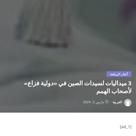
أخبار الرياضة
3 ميداليات لسيدات الصين في «دولية فزاع»
لأصحاب الهمم
العربية
مارس 5, 2024
Posted
by
[ad_1]