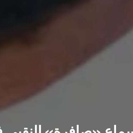
سماع «صافرة» النقبي 