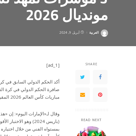
مونديال 2026
العربية
أبريل 9, 2024
Posted
by
SHARE
[ad_1]
أكد الحكم الدولي السابق في كرة
صافرة الحكم الدولي في كرة ال
مباريات كأس العالم 2026 المقررة في المكسيك وأميركا وكندا.
وقال لـ«الإمارات اليوم»: إن «ه
READ NEXT
(باريس 2024) وهو الاخ
بمستواه الفني من خلال اختياره 