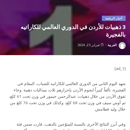
أخبار الرياضة
3 ذهبيات للأردن في الدوري العالمي للكاراتيه
بالفجيرة
العربية
فبراير 25, 2024
Posted
by
[ad_1]
شهد اليوم الثاني من الدوري العالمي للكاراتيه للشباب، المقام في
الفجيرة، تألقاً كبيراً لنجوم الأردن بإحرازهم ثلاث ميداليات ذهبية. وجاء
تفوق الأردن من خلال ذهبيات: عبدالرحمن حيمور في وزن تحت 61 كلغ،
ثم أوس سيف في وزن تحت 68 كلغ، وكذلك في وزن تحت 76 كلغ من
خلال وليد قطامش.
وفي أبرز النتائج الأخرى بالنسبة للمتوّجين بالذهب، فازت ضمن فئة