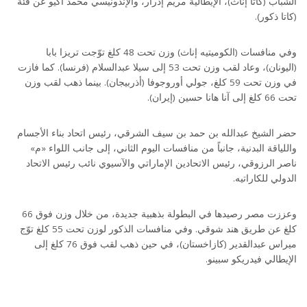
الشباب (كاتا إناث)، الإيطالية مريم إدرار، والإندونيسي محمد أكيو عن فئة
(كاتا ذكور).
وفي منافسات (الكوميتيه إناث) وزن تحت 48 كلغ توّجت تريزا بابا
(اليونان)، وعاد لقب وزن تحت 53 إلى سيلا عبدالسلام (فرنسا). كما فازت
في وزن تحت 59 كلغ، جولي أوروجوفا (أذربيجان). بينما ذهب لقب وزن
تحت 66 كلغ إلى آنا هانا حسين (إيران).
حضر الشيخ عبدالله بن حمد بن سيف الشرقي، رئيس اتحاد بناء الأجسام
واللياقة البدنية، جانباً من منافسات اليوم الثاني، إلى جانب اللواء «م»
ناصر الرزوقي، رئيس الاتحادين الإماراتي والآسيوي نائب رئيس الاتحاد
الدولي للكاراتيه.
وعززت مصر رصيدها في البطولة بذهبية جديدة، من خلال وزن فوق 66
كلغ عن طريق هند شوقي. وفي منافسات الذكور لوزن تحت 55 كلغ توّج
ميراس عبدالقدير (كازاخستان)، في حين ذهب لقب فوق 76 كلغ إلى
الإيطالي فيدريكو سبينو.