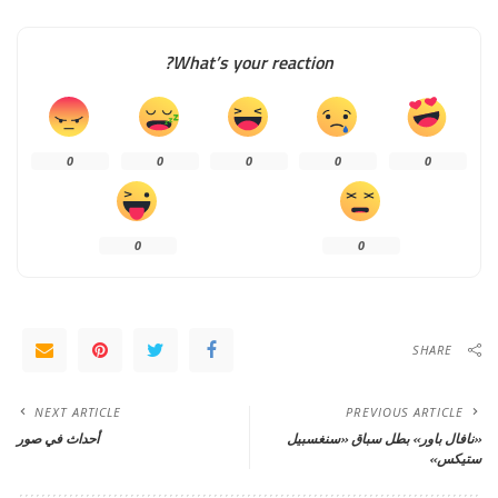
What’s your reaction?
0
0
0
0
0
0
0
SHARE
NEXT ARTICLE
PREVIOUS ARTICLE
«نافال باور» بطل سباق «سنغسبيل
أحداث في صور
ستيكس»