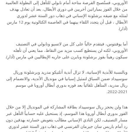
الأوروبي، فستُصبح الفرصة متاحة أمام نابولي للتأهل إلى البطولة العالمية
من خلال الفوز بمباراتين أخريين في دوري الأبطال، بعد أن تعادل بهدف
لمثله مع ضيفه برشلونة الإسباني في ذهاب دور الستة عشر لدوري
الأبطال ، قبل أن يتجدد اللقاء بينهما في العاصمة الكتالونية يوم 12 مارس
(آذار).
أما يوفنتوس، فيتقدم حالياً على كل من لاتسيو ونابولي في التصنيف
الأوروبي، لكنه لن يستطيع كسب مزيد من النقاط، مما يعني أن تأهله
سيكون رهيناً بفوز برشلونة وبايرن على جاريه الإيطاليين في مارس (آذار).
وبالنسبة للأندية الإسبانية، لا تزال أندية أتلتيكو مدريد وبرشلونة وريال
سوسييداد ضمن السباق لتمثيل إسبانيا في مونديال الأندية، والانضمام إلى
ريال مدريد، المتأهل تلقائياً بعد فوزه بدوري أبطال أوروبا في موسم
2021-2022.
هذا ولن يحجز ريال سوسييداد بطاقة المشاركة في المونديال إلا من خلال
الفوز بدوري أبطال أوروبا هذا الموسم، إذ يستحيل عليه حسابياً التأهل عبر
مسار التصنيف، لكن النادي الإسباني مطالَب بتعويض خسارته بهدفين دون
رد أمام باريس سان جيرمان الفرنسي في ذهاب دور الستة عشر لدوري