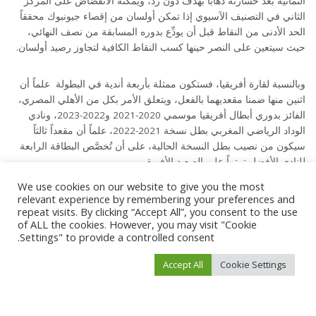
الثمانية بعد خسارته ذهاباً بهدف دون رد، ويمكنه الانقضاض على المركز
الثاني في التصنيف الآسيوي إذا تمكن أولسان من إقصاء جيونبوك محققاً
الحد الأدنى من النقاط قبل أن يودِّع بدوره المسابقة من نصف النهائي،
حيث سيتعين على النصر حينها كسب النقاط الكافية لتجاوز رصيد أولسان.
وبالنسبة لقارة أفريقيا، فستكون ممثلة بأربعة أندية في البطولة علماً أن
اثنين منها ضمنا مقعديهما بالفعل، ويتعلق الأمر بكل من الأهلي المصري،
الفائز بدوري أبطال أفريقيا موسمي 2020-2021 و2022-2023، ونادي
الوداد الرياضي المغربي بطل نسخة 2021-2022، علماً أن مقعداً ثالثاً
سيكون من نصيب بطل النسخة الحالية، على أن تُخصَّص البطاقة الرابعة
للنادي الأفضل ترتيباً على الصعيد الأفريقي.
We use cookies on our website to give you the most
يُذكر أن ماميلودي صنداونز الجنوب أفريقي والترجي التونسي هما
relevant experience by remembering your preferences and
repeat visits. By clicking “Accept All”, you consent to the use
الفريقان الوحيدان اللذان يمكنهما التأهل عبر مسار التصنيف.
of ALL the cookies. However, you may visit "Cookie
Settings" to provide a controlled consent.
أما بالنسبة لاتحاد أمريكا الشمالية والوسطى والكاريبي لكرة القدم، جرى
Accept All
Cookie Settings
تخُصيِّص أربعة مقاعد له بالإضافة إلى بطاقة إضافية لنادٍ من الولايات
المتحدة باعتبارها الدولة المضيفة، علماً أن أندية مونتيري المكسيكي
وسياتل ساوندرز الأمريكي وكلوب ليون المكسيكي ضمنت تأهلها بالفعل
إلى البطولة العالمية بعد الفوز بكأس أبطال اتحاد أمريكا الشمالية