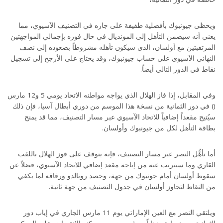
ويحظى جيونبوك بأفضلية طفيفة على جاره في التصنيف الآسيوي، مما
يعني أنه سيضمن التأهل إلى المونديال في حال فوزه بإجمالي المواجهتين
المرتقبتين مع أولسان، الذي سيكون تأهله مشروطاً بصعوده إلى نصف
النهائي الآسيوي على حساب جيونبوك، وقد يحتاج على الأرجح إلى تسجيل
نقاط في الدور التالي أيضاً.
وفي المقابل، إذا فاز الهلال الذي يواجه مواطنه الاتحاد يومي 5 و12 مارس
() في دور الثمانية من نسخة هذا الموسم من دوري أبطال آسيا، فإن ذلك
سيُتيح مقعداً إضافياً للاتحاد الآسيوي عبر مسار التصنيف، مما قد يمنح
بطاقة التأهل لكل من جيونبوك وأولسان.
أما تأهُّل النصر عبر مسار التصنيف، فإنه يتوقف على فوز الهلال باللقب
القاري وما سيترتب عنه من إتاحة مقعد إضافي للاتحاد الآسيوي، فضلاً عن
سقوط أولسان أمام جونبوك من جهة، وحصد رونالدو ورفاقه لما يكفي
من النقاط لتجاوز أولسان في جدول التصنيف من جهة ثانية.
ويلتقي النصر مع العين الإماراتي يوم 11 مارس الجاري في إياب دور