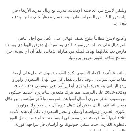
ويلتقي لايبزغ في العاصمة الإسبانية مدريد مع ريال مدريد الأربعاء في
إياب دور الـ16 من البطولة القارية بعد خسارته ذهاباً على ملعبه بهدف
دون رد.
وأصبح لايبزغ مطالباً ببلوغ نصف النهائي على الأقل من أجل التاهل
للمونديال على حساب دورتموند، الذي يستضيف إيندهوفن الهولندي يوم 13
مارس بعد تعادلهما بهدف لمثله في مباراة الذهاب، علماً أن أي نتيجة أخرى
ستمنح بطاقة العبور لفريق بروسيا.
وبالنسبة لأندية الاتحاد الآسيوي لكرة القدم، فسوف تحصل على أربعة
مقاعد في المونديال، وقد تأهل بالفعل كل من الهلال السعودي وأوراوا
ريدز الياباني بعد فوزهما بدوري أبطال آسيا في موسمي 2021-2022
و2022-2023 على الترتيب، مما يترك مقعدين شاغرين، أحدهما سيكون
من نصيب الفائز بدوري أبطال آسيا هذا الموسم، والآخر سيُحسم من خلال
مسار التصنيف، الذي يمكن أن يتأهل عبره كل من جيونبوك موتورز
الكوري الجنوبي ومواطنه أولسان والنصر السعودي، علماً أن هذه الأندية
الثلاثة لديها أيضاً فرصة حجز مقعد في المسابقة العالمية من خلال الفوز
بالبطولة القارية، حيث يلتقي جيونبوك مع أولسان في مواجهة كورية
خالصة في دور الثمانية،