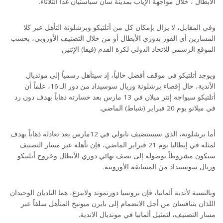
الأبطال ، خلال مواجهة الإياب بمدينة سان سباستيان غداً الثلاثاء.
وفي المقابل، لا يزال بإمكان كل من أتلتيكو وبرشلونة التأهل عبر كلا
المسارين أي الفوز بدوري الأبطال أو من خلال التصنيف الأوروبي، بحسب
الموقع الرسمي للاتحاد الدولي لكرة القدم (فيفا) الإثنين.
ويوجد أتلتيكو في موقف أفضل حالياً، إذ سيتأهل رسمياً إلى مونديال
الأندية، حال إقصاء برشلونة وريال سوسيداد من دور الـ 16، علماً أن
أتلتيكو سيواجه إنتر ميلان في 13 مارس بعد خسارته ذهاباً بهدف دون رد
في ميلانو يوم 20 فبراير (شباط) الماضي.
أما برشلونة، الذي سيستضيف نابولي في 12مارس بعد تعادله ذهاباً بهدف
لمثله في إيطاليا يوم 21 فبراير الماضي، فإن تأهله عبر مسار التصنيف
سيكون مشروطاً بوصوله إلى نصف نهائي دوري الأبطال وخروج أتلتيكو
وريال سوسييداد من المسابقة الأوروبية.
وبالنسبة لأندية ألمانيا، فإن بروسيا دورتموند ولايبزغ، هما الناديان الوحيدان
اللذان يتنافسان من أجل الانضمام إلى بايرن ميونيخ المتأهل سلفاً عبر
مسار التصنيف، لتمثيل ألمانيا في مونديال الاندية.