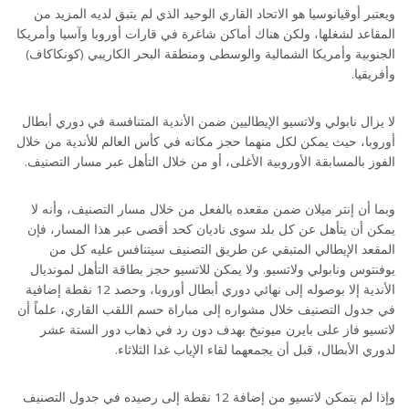
ويعتبر أوقيانوسيا هو الاتحاد القاري الوحيد الذي لم يتبق لديه المزيد من
المقاعد لشغلها، ولكن هناك أماكن شاغرة في قارات أوروبا وآسيا وأمريكا
الجنوبية وأمريكا الشمالية والوسطى ومنطقة البحر الكاريبي (كونكاكاف)
وأفريقيا.
لا يزال نابولي ولاتسيو الإيطاليين ضمن الأندية المتنافسة في دوري أبطال
أوروبا، حيث يمكن لكل منهما حجز مكانه في كأس العالم للأندية من خلال
الفوز بالمسابقة الأوروبية الأغلى، أو من خلال التأهل عبر مسار التصنيف.
وبما أن إنتر ميلان ضمن مقعده بالفعل من خلال مسار التصنيف، وأنه لا
يمكن أن يتأهل عن كل بلد سوى ناديان كحد أقصى عبر هذا المسار، فإن
المقعد الإيطالي المتبقي عن طريق التصنيف سيتنافس عليه كل من
يوفنتوس ونابولي ولاتسيو. ولا يمكن للاتسيو حجز بطاقة التأهل لمونديال
الأندية إلا بوصوله إلى نهائي دوري أبطال أوروبا، وحصد 12 نقطة إضافية
في جدول التصنيف خلال مشواره إلى مباراة حسم اللقب القاري، علماً أن
لاتسيو فاز على بايرن ميونيخ بهدف دون رد في ذهاب دور الستة عشر
لدوري الأبطال، قبل أن يجمعهما لقاء الإياب غدا الثلاثاء.
وإذا لم يتمكن لاتسيو من إضافة 12 نقطة إلى رصيده في جدول التصنيف