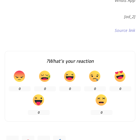
Whats App
[ad_2]
Source link
What’s your reaction?
0
0
0
0
0
0
0