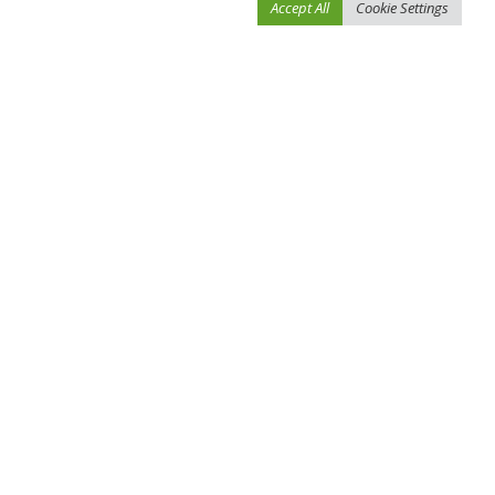
Accept All
Cookie Settings
احفظ اسمي، بريدي الإلكتروني، والموقع الإلكتروني في هذا المتصفح لاستخدامها المرة
المقبلة في تعليقي.
You Might Also Enjoy