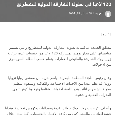
120 لاعبا في بطولة الشارقة الدولية للشطرنج
العربية
فبراير 28, 2024
Posted
by
[ad_1]
تنطلق الجمعة منافسات بطولة الشارقة الدولية للشطرنج والتي تستمر
منافساتها على مدار يومين بمشاركة 120 لاعبا من جنسيات عده، برعاية
زوايا ووك الشارقة والطنيجي للعقارات وتقام حسب النظام السويسري
من 9 جولات.
وقال رئيس اللجنة المنظمة للبطولة، ياسر حريه بان ممشى زوايا (زوايا
ووك) قد نظم عددا من الاحداث الاجتماعية والثقافية وسيقوم بتنظيم
بطولة الشطرنج لتأثير هذه اللعبة اجتماعيا وثقافيا وترفيهيا كونها تنمي
القدرات العقلية والذهنية.
وأضاف: “رصدت زوايا ووك جوائز نقدية وميداليات وكؤوس تذكارية وهدايا
عينية للفائزين وللمشاركين من كافة الاعمار والجنسيات، كما سيتم خلال