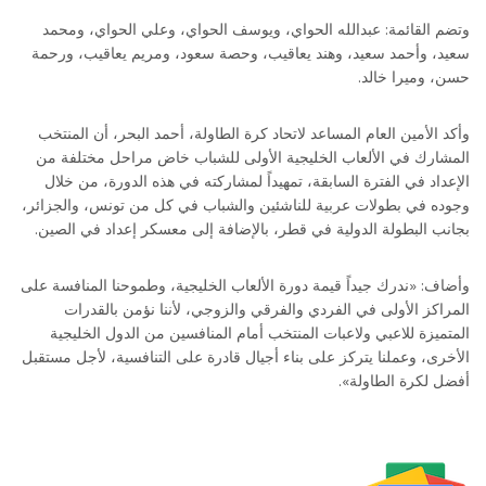
وتضم القائمة: عبدالله الحواي، ويوسف الحواي، وعلي الحواي، ومحمد
سعيد، وأحمد سعيد، وهند يعاقيب، وحصة سعود، ومريم يعاقيب، ورحمة
حسن، وميرا خالد.
وأكد الأمين العام المساعد لاتحاد كرة الطاولة، أحمد البحر، أن المنتخب
المشارك في الألعاب الخليجية الأولى للشباب خاض مراحل مختلفة من
الإعداد في الفترة السابقة، تمهيداً لمشاركته في هذه الدورة، من خلال
وجوده في بطولات عربية للناشئين والشباب في كل من تونس، والجزائر،
بجانب البطولة الدولية في قطر، بالإضافة إلى معسكر إعداد في الصين.
وأضاف: «ندرك جيداً قيمة دورة الألعاب الخليجية، وطموحنا المنافسة على
المراكز الأولى في الفردي والفرقي والزوجي، لأننا نؤمن بالقدرات
المتميزة للاعبي ولاعبات المنتخب أمام المنافسين من الدول الخليجية
الأخرى، وعملنا يتركز على بناء أجيال قادرة على التنافسية، لأجل مستقبل
أفضل لكرة الطاولة».