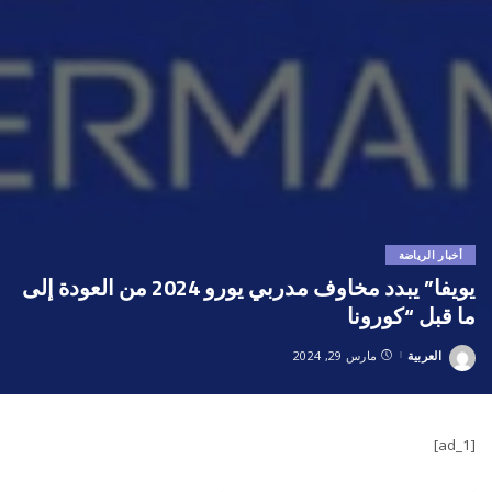
أخبار الرياضة
يويفا” يبدد مخاوف مدربي يورو 2024 من العودة إلى
ما قبل “كورونا
العربية
مارس 29, 2024
Posted
by
[ad_1]