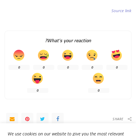
Source link
What’s your reaction?
0
0
0
0
0
0
0
SHARE
We use cookies on our website to give you the most relevant
NEXT ARTICLE
PREVIOUS ARTICLE