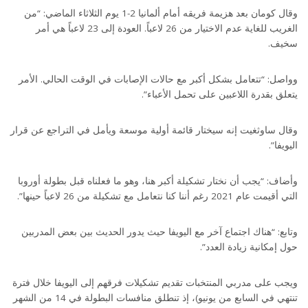
وقال كومان بعد هزيمة فريقه أمام ألمانيا 2-1 يوم الثلاثاء الماضي: “من
الغريب للغاية عدم الاختيار من 26 لاعباً. العودة إلى 23 لاعباً هي أمر
سخيف.
وواصل: “تتعامل بشكل أكبر مع حالات الإصابات في الوقت الحالي. الأمر
يتعلق بقدرة اللاعبين على تحمل الأعباء”.
وقال ساوثغيت إنه سيختار قائمة أولية موسعة ويأمل في التراجع عن قرار
اليويفا”.
وأضاف: “يجب أن نختار تشكيلة أكبر هنا، وهو ما فعلناه قبل بطولة أوروبا
التي أقيمت عام 2021 رغم أننا كنا نتعامل مع تشكيلة من 26 لاعباً حينها”.
وتابع: “هناك اجتماع آخر مع اليويفا حيث يدور الحديث بين بعض المدربين
حول إمكانية زيادة العدد”.
ويجب على مدربي المنتخبات تقديم تشكيلات فرقهم إلى اليويفا خلال فترة
تنتهي في السابع من يونيو)، إذ تنطلق منافسات البطولة في 14 من الشهر