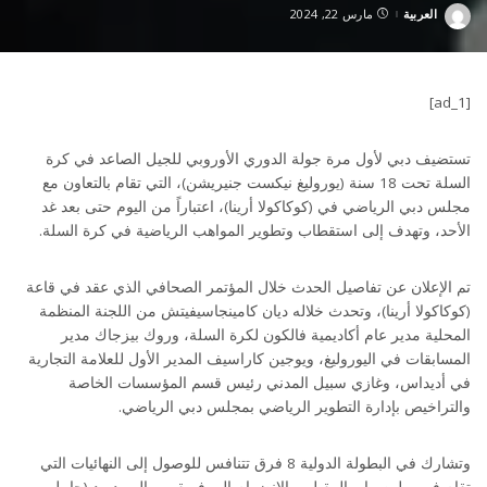
العربية
مارس 22, 2024
Posted
by
[ad_1]
تستضيف دبي لأول مرة جولة الدوري الأوروبي للجيل الصاعد في كرة
السلة تحت 18 سنة (يوروليغ نيكست جنيريشن)، التي تقام بالتعاون مع
مجلس دبي الرياضي في (كوكاكولا أرينا)، اعتباراً من اليوم حتى بعد غد
الأحد، وتهدف إلى استقطاب وتطوير المواهب الرياضية في كرة السلة.
تم الإعلان عن تفاصيل الحدث خلال المؤتمر الصحافي الذي عقد في قاعة
(كوكاكولا أرينا)، وتحدث خلاله ديان كامينجاسيفيتش من اللجنة المنظمة
المحلية مدير عام أكاديمية فالكون لكرة السلة، وروك بيزجاك مدير
المسابقات في اليوروليغ، ويوجين كاراسيف المدير الأول للعلامة التجارية
في أديداس، وغازي سبيل المدني رئيس قسم المؤسسات الخاصة
والتراخيص بإدارة التطوير الرياضي بمجلس دبي الرياضي.
وتشارك في البطولة الدولية 8 فرق تتنافس للوصول إلى النهائيات التي