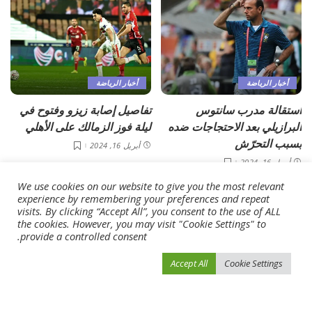
أخبار الرياضة
أخبار الرياضة
استقالة مدرب سانتوس
تفاصيل إصابة زيزو وفتوح في
البرازيلي بعد الاحتجاجات ضده
ليلة فوز الزمالك على الأهلي
بسبب التحرّش
أبريل 16, 2024
أبريل 16, 2024
We use cookies on our website to give you the most relevant
experience by remembering your preferences and repeat
Load More
visits. By clicking “Accept All”, you consent to the use of ALL
the cookies. However, you may visit "Cookie Settings" to
provide a controlled consent.
فيفو نيوز
>
Blog
>
أخبار الرياضة
>
المنتخب الأولمبي يخسر أمام مصر في «غرب آسيا»
Accept All
Cookie Settings