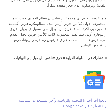
تقام في برلين مايو المقبل، والانضمام إلى فريقي ريال مدريد (حامل
اللقب)، وبرشلونة الذي حجز مقعده مبكراً.
وتم تقسيم الفرق إلى مجموعتين تتنافسان بنظام الدوري، حيث تضم
المجموعة الأولى كلاً من: فريق أريس ميديا ثيسالونيكي، فريق أكاديمية
فالكون دبي لكرة السلة، فريق إل دي إل سي أسفيل فيلوربان، فريق
راتيوفارم أولم، فيما تضم المجموعة الثانية كلاً من: فريق الجيل القادم
دبي، فريق فالنسيا باسكت، فريق فيرتوس زيغافريدو بولونيا، فريق
زالغيريس كاوناس.
تشارك في البطولة الدولية 8 فرق تتنافس للوصول إلى النهائيات.
تابعوا آخر أخبارنا المحلية والرياضية وآخر المستجدات السياسية
والإقتصادية عبر Google news