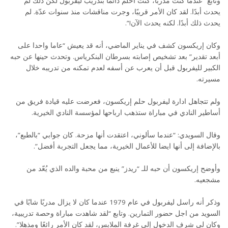
وتابع “عندما كنت مدربًا، كنت أحلم دائمًا بتدريب ليفربول لكن ذلك لم
يحدث أبدًا. لقد كان الأمر قريبًا، وجرت مناقشات منذ سنوات عدّة. لم
يحدث ذلك أبدًا. لكنه يحدث الآن!”.
وكان إريكسون كشف في يناير الماضي، أنه قد يعيش “عاما واحدا على
أبعد تقدير” بعد تشخيص إصابته بسرطان البنكرياس. وتحدث حينها عن حبه
الكبير لليفربول قبل أن يعرب عن أسفه لعدم تمكنه من تدريبه خلال
مسيرته.
ولم تتجاهل ادارة ليفربول حلم إريكسون، فعرضت عليه قيادة فريق من
أساطير النادي في مباراة ستذهب ارباحها لمؤسسة النادي الخيرية.
وقال السويدي: “عندما سألوني، اعتقدت أنها مزحة. كان جوابي “بالطبع”،
بالإضافة إلى أنها ايضا للأعمال الخيرية، مما يجعل التجربة أفضل”.
وأوضح إريكسون أن حبه للـ “ريدز” ينبع من محبة والده الذي يُعّد من
مشجعيه.
وذكر أنه راسل ليفربول في عام 1979 عندما كان لا يزال مدربًا شابًا في
السويد من اجل حضور التمارين. وتابع “لقد شاهدت مباراة وحصة تدريبية،
وكان لي شرف الدخول إلى غرفة الملابس، لقد كان الأمر رائعًا ومذهلا”.