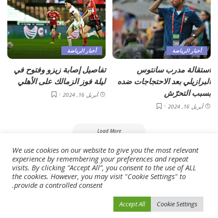
أخبار الرياضة
أخبار الرياضة
استقالة مدرب سانتوس
تفاصيل إصابة زيزو وفتوح في
البرازيلي بعد الاحتجاجات ضده
ليلة فوز الزمالك على الأهلي
بسبب التحرّش
أبريل 16, 2024
أبريل 16, 2024
Load More
We use cookies on our website to give you the most relevant
experience by remembering your preferences and repeat
فيفو نيوز
>
Blog
>
أخبار الرياضة
>
المنتخب البرازيلي يخرج عن صمته بعد سجن ألفيش وروبينيو
visits. By clicking “Accept All”, you consent to the use of ALL
the cookies. However, you may visit "Cookie Settings" to
provide a controlled consent.
Accept All
Cookie Settings