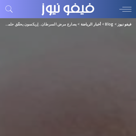
فيفو نيوز
>
Blog
>
أخبار الرياضة
>
يصارع مرض السرطان.. إريكسون يحقّق حلمه بتدريب ليفربول