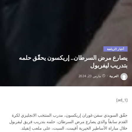
أخبار الرياضة
يصارع مرض السرطان.. إريكسون يحقّق حلمه
بتدريب ليفربول
العربية
مارس 23, 2024
Posted
by
[ad_1]
حقّق السويدي سفن-غوران إريكسون، مدرب المنتخب الانجليزي لكرة
القدم سابقاً والذي يصارع مرض السرطان، حلمه بتدريب فريق ليفربول
خلال مباراة الأساطير الخيرية أقيمت، السبت، على ملعب إنفيلد.