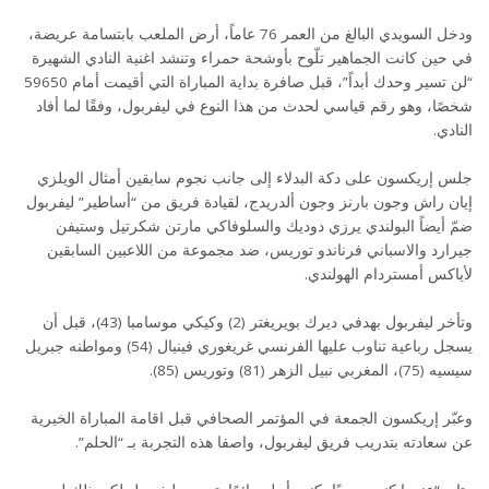
ودخل السويدي البالغ من العمر 76 عاماً، أرض الملعب بابتسامة عريضة،
في حين كانت الجماهير تلّوح بأوشحة حمراء وتنشد اغنية النادي الشهيرة
“لن تسير وحدك أبداً”، قبل صافرة بداية المباراة التي أقيمت أمام 59650
شخصًا، وهو رقم قياسي لحدث من هذا النوع في ليفربول، وفقًا لما أفاد
النادي.
جلس إريكسون على دكة البدلاء إلى جانب نجوم سابقين أمثال الويلزي
إيان راش وجون بارنز وجون ألدريدج، لقيادة فريق من “أساطير” ليفربول
ضمّ أيضاً البولندي يرزي دوديك والسلوفاكي مارتن شكرتيل وستيفن
جيرارد والاسباني فرناندو توريس، ضد مجموعة من اللاعبين السابقين
لأياكس أمستردام الهولندي.
وتأخر ليفربول بهدفي ديرك بويريغتر (2) وكيكي موسامبا (43)، قبل أن
يسجل رباعية تناوب عليها الفرنسي غريغوري فينيال (54) ومواطنه جبريل
سيسيه (75)، المغربي نبيل الزهر (81) وتوريس (85).
وعبّر إريكسون الجمعة في المؤتمر الصحافي قبل اقامة المباراة الخيرية
عن سعادته بتدريب فريق ليفربول، واصفا هذه التجربة بـ “الحلم”.