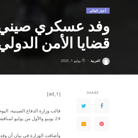
أخبار العالم
وفد عسكري صيني ي
قضايا الأمن الدولي
العربية
يوليو 1, 2023
Posted
by
SHARE
[ad_1]
قالت وزارة الدفاع الصينية، اليوم
24 يونيو والأول من يوليو لمناقشة سبل تطوير العلاقات الثنائية في المجال الدفاعي.
وأضافت الوزارة في بيان أن وفد م