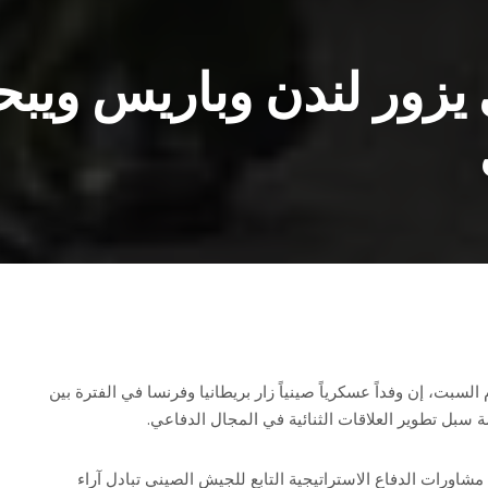
زور لندن وباريس ويب
 السبت، إن وفداً عسكرياً صينياً زار بريطانيا وفرنسا في الفترة بين
شاورات الدفاع الاستراتيجية التابع للجيش الصيني تبادل آراء