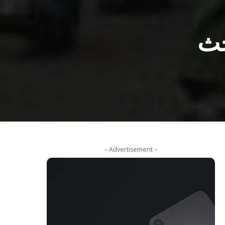
حث
– Advertisement –