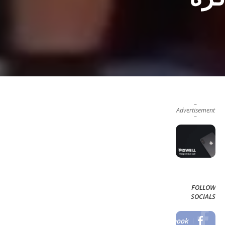
–
Advertisement
–
FOLLOW
SOCIALS
Facebook
LIKE