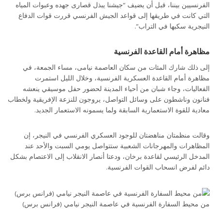
الفرنسيين بيننا، قبل أن يضيف “جيشنا يبذل قصارى جهده وعبوات المياه
التي كانت في طريقها إلى قواعد الجيش الفرنسي قررت قوات الدفاع
النيجرية سكبها في التراب”.
مظاهرة أمام القاعدة الفرنسية
إلى ذلك شارك المئات من سكان العاصمة نيامى، مساء الجمعة، في
مظاهرة أمام القاعدة العسكرية الفرنسية، وخلال الليل استمرت
الفعاليات، وجاء شبان من أحياء المدينة لحضور حفل موسيقي ينعشه
فنانون وناشطون على وسائل التواصل، يروجون للنزعة الإفريقية ولخطاب
معادية للقوة الاستعمارية السابقة ولما يسمونه الاستعمار الجديد.
وقالت منظمتان مناهضتان للوجود العسكري الفرنسي في النيجر، إن
المظاهرات والمهرجانات الشعبية ستتواصل يومي السبت والأحد عند
المدخل الرئيسي لقاعدة برخان، ودعتا أنصار الانقلاب إلى الاعتصام بشكل
دائم لفرض انسحاب القوات الفرنسية.
من محيط السفارة الفرنسية في عاصمة النيجر نيامي (فرانس برس)