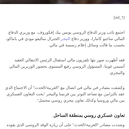
[ad_1]
اجتمع نائب وزير الدفاع الروسي يونس بيك إفكوروف، مع وزيري الدفاع
المالي ساجيو كامارا، ووزير دفاع
النيجر
الجنرال ساليفو مودي في باماكو،
بحسب ما قالت وسائل إعلام رسمية في مالي.
فقد أظهرت صور بثها تلفزيون مالي استقبال الرئيس الانتقالي العقيد
آسيمي غويتا، المسؤول الروسي رفيع المستوى بحضور الوزيرين المالي
والنيجري.
وكشفت مصادر في مالي في اتصال مع “العربية/الحدث” أن الاجتماع الذي
عقد بالتزامن مع تصاعد التوتر بين فرنسا والنيجر “بحث التعاون العسكري
بين مالي وروسيا وكذلك تعاون نيجري روسي محتمل”.
تعاون عسكري روسي بمنطقة الساحل
وشددت مصادر “العربية/الحدث” على أن زيارة الوفد الروسي الذي يقوده