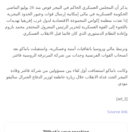
يذكر أن المجلس العسكري الحاكم في النيجر فوض منذ 26 يوليو الماضي
الحكومة العسكرية في مالي إمكانية إرسال قوات وعبور الحدود النيجرية
إذا نفذت منظمة إكواس المجموعة الاقتصادية لدول غرب إفريقيا تهديدات
باللجوء إلى القوة العسكرية لتحرير الرئيس المعزول المحتجز محمد بازوم
وإعادة النظام الدستوري الذي كان قائما قبل الانقلاب العسكري.
وترتبط مالي وروسيا باتفاقيات أمنية وعسكرية، واستقبلت باماكو بعد
انسحاب القوات الفرنسية وحدات من شركة المرتزقة الروسية فاغنر.
وكانت باماكو استضافت أول لقاء بين مسؤولين من شركة فاغنر وقادة
النيجر الجدد غداة الانقلاب خلال زيارة خاطفة لوزير الدفاع الجنرال ساليفو
مودي.
[ad_2]
Source link
What’s your reaction?