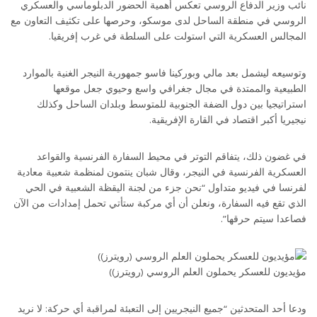
نائب وزير الدفاع الروسي تعكس أهمية الحضور الدبلوماسي والعسكري
الروسي في منطقة الساحل لدى موسكو، وحرصها على تكثيف التعاون مع
المجالس العسكرية التي استولت على السلطة في غرب إفريقيا.
وتوسيعه ليشمل بعد مالي وبوركينا فاسو جمهورية النيجر الغنية بالموارد
الطبيعية والممتدة في مجال جغرافي واسع وحيوي جعل موقعها
استراتيجيا بين دول الضفة الجنوبية للمتوسط وبلدان الساحل وكذلك
نيجيريا أكبر اقتصاد في القارة الإفريقية.
في غضون ذلك، يتفاقم التوتر في محيط السفارة الفرنسية والقواعد
العسكرية الفرنسية في النيجر، وقال شبان ينتمون لمنظمة شعبية معادية
لفرنسا في فيديو متداول “نحن جزء من لجنة اليقظة الشعبية في الحي
الذي تقع فيه السفارة، ونعلن أن أي مركبة ستأتي تحمل إمدادات من الآن
فصاعدا سيتم حرقها”.
مؤيديون للعسكر يحملون العلم الروسي (رويترز))
ودعا أحد المتحدثين “جميع النيجريين إلى التعبئة لمراقبة أي حركة: لا نريد