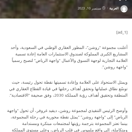
العربية
سبتمبر 10, 2023
Posted
by
[ad_1]
أعلنت مجموعة “روشن”، المطور العقاري الوطني في السعودية، وأحد
المشاريع الكبرى المملوكة لصندوق الاستثمارات العامة إعادة تسمية
العلامة التجارية لوجهة التسوق والأعمال “واجهة الرياض” لتصبح رسمياً
“واجهة روشن”.
ويمثل الاستحواذ على العلامة وإعادة تسميتها نقطة تحول رئيسة، حيث
توسّع نطاق عملياتها وتحقق أهداف رحلتها في قيادة القطاع العقاري في
المنطقة وتحقيق أهداف رؤية المملكة 2030، وفق صحيفة “الاقتصادية”.
وأوضح الرئيس التنفيذي لمجموعة روشن، ديفيد غروفر، أن تحول “واجهة
الرياض” إلى “واجهة روشن” “يمثل نقطة محورية في رحلة المجموعة،
بينما تعتز المجموعة بترجمة رؤيتها لمجتمعات مبتكرة ومستدامة
ومتكاملة، إلى واقع ملموس في قلب الرياض، وعلى مستوى المملكة