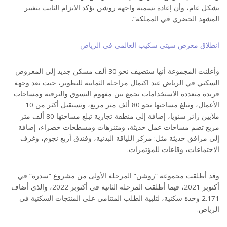
بشكل عام، وأن إعادة تسمية واجهة روشن يؤكد الاتزام الثابت بتغيير
المشهد الحضري في المملكة”.
انطلاق معرض سيتي سكيب العالمي في الرياض
وأعلنت المجموعة أنها ستضيف نحو 30 ألف مسكن جديد إلى المعروض
السكني في الرياض عند اكتمال مراحله الثمانية للتطوير، حيث تعد وجهة
فريدة متعددة الاستخدامات تجمع بين مفهوم التسوق والترفيه ومساحات
الأعمال، وتبلغ مساحتها نحو 80 ألف متر مربع، وتستقبل أكثر من 10
ملايين زائر سنويا، إضافة إلى منطقة تجارية تبلغ مساحتها 80 ألف متر
مربع تضم مساحات عمل حديثة، ومتنزهات ومسطحات خضراء، إضافة
إلى مرافق حديثة مثل: مركز اللياقة البدنية، وفندق أربع نجوم، وغرف
الاجتماعات، وقاعات للمؤتمرات.
وقد أطلقت مجموعة “روشن” المرحلة الأولى من مشروع “سدرة” في
أكتوبر 2021، فيما أطلقت المرحلة الثانية في أكتوبر 2022، والذي أضاف
2.171 وحدة سكنية، لتلبية الطلب المتنامي على المنتجات السكنية في
الرياض.