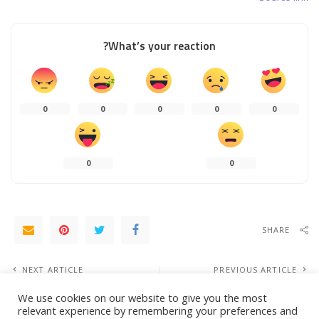
What’s your reaction?
0
0
0
0
0
0
0
SHARE
NEXT ARTICLE
PREVIOUS ARTICLE
إطلاق “بارد” منصة الذكاء الاصطناعي من
بلينكن يدعو بكين إلى سرعة إعادة
We use cookies on our website to give you the most
“ألفابيت” في أوروبا والبرازيل
الاتصالات بين الجيشين الأميركي
relevant experience by remembering your preferences and
والصيني