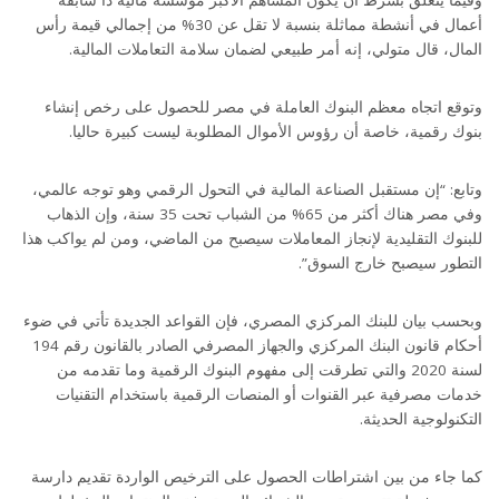
أعمال في أنشطة مماثلة بنسبة لا تقل عن 30% من إجمالي قيمة رأس
المال، قال متولي، إنه أمر طبيعي لضمان سلامة التعاملات المالية.
وتوقع اتجاه معظم البنوك العاملة في مصر للحصول على رخص إنشاء
بنوك رقمية، خاصة أن رؤوس الأموال المطلوبة ليست كبيرة حاليا.
وتابع: “إن مستقبل الصناعة المالية في التحول الرقمي وهو توجه عالمي،
وفي مصر هناك أكثر من 65% من الشباب تحت 35 سنة، وإن الذهاب
للبنوك التقليدية لإنجاز المعاملات سيصبح من الماضي، ومن لم يواكب هذا
التطور سيصبح خارج السوق”.
وبحسب بيان للبنك المركزي المصري، فإن القواعد الجديدة تأتي في ضوء
أحكام قانون البنك المركزي والجهاز المصرفي الصادر بالقانون رقم 194
لسنة 2020 والتي تطرقت إلى مفهوم البنوك الرقمية وما تقدمه من
خدمات مصرفية عبر القنوات أو المنصات الرقمية باستخدام التقنيات
التكنولوجية الحديثة.
كما جاء من بين اشتراطات الحصول على الترخيص الواردة تقديم دارسة