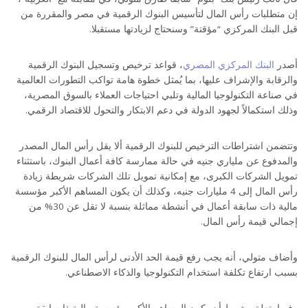
إن متطلبات رأس المال لتأسيس البنوك الرقمية في مصر والمقررة من
قبل البنك المركزي “مؤقتة” وسنحتاج لزيادتها مستقبلا.
أصدر
البنك المركزي المصري
، قواعد ترخيص وتسجيل البنوك الرقمية
والرقابة والإشراف عليها، بما يُمثل خطوة هامة تواكب التطورات العالمية
في صناعة التكنولوجيا المالية وتلبي احتياجات العملاء بالسوق المصرية،
وذلك استكمالاً لجهود الدولة في دعم الابتكار والتحول للاقتصاد الرقمي.
وتتضمن اشتراطات الترخيص للبنوك الرقمية ألا يقل رأس المال المصدر
والمدفوع عن ملياري جنيه في حالة ممارسة كافة أعمال البنوك، باستثناء
تمويل الشركات الكبرى، مع إمكانية تمويل تلك الشركات شريطة زيادة
رأس المال إلى 4 مليارات جنيه، وكذلك أن يكون المساهم الأكبر مؤسسة
مالية ذات سابقة أعمال في أنشطة مماثلة بنسبة لا تقل عن 30% من
إجمالي قيمة رأس المال.
وأضاف متولي، أنه يجب رفع قيمة الحد الأدنى لرأس المال للبنوك الرقمية
بسبب ارتفاع تكلفة استخدام التكنولوجيا والذكاء الاصطناعي.
وفيما يتعلق بشرط أن يكون المساهم الأكبر مؤسسة مالية ذا سابقة