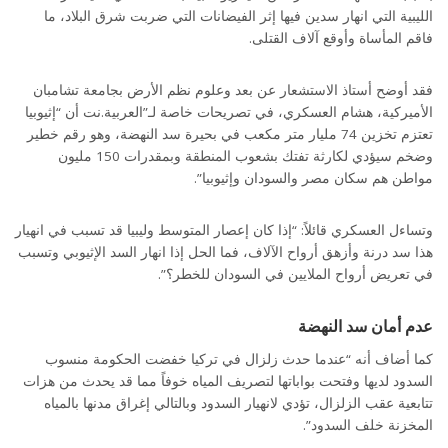
الليبية التي انهار سدين فيها إثر الفيضانات التي ضربت شرق البلاد، ما
فاقم المأساة وأوقع آلاف القتلى.
فقد أوضح أستاذ الاستشعار عن بعد وعلوم نظم الأرض بجامعة تشامبان
الأميركية، هشام العسكري، في تصريحات خاصة لـ”العربية.نت أن “إثيوبيا
تعتزم تخزين 74 مليار متر مكعب في بحيرة سد النهضة، وهو رقم خطير
وضخم سيؤدي لكارثة تفتك بشعوب المنطقة وبمقدرات 150 مليون
مواطن هم سكان مصر والسودان وإثيوبيا”.
وتساءل العسكري قائلاً: “إذا كان إعصار المتوسط وليبيا قد تسبب في انهيار
هذا سد درنة وأزهق أرواح الآلاف، فما الحل إذا انهار السد الإثيوبي وتسبب
في تعريض أرواح الملايين في السودان للخطر؟”.
عدم أمان سد النهضة
كما أضاف أنه “عندما حدث زلزال في تركيا خفضت الحكومة منسوب
السدود لديها وفتحت بواباتها لتصريف المياه خوفاً مما قد يحدث من هزات
تتابعية عقب الزلزال، تؤدي لانهيار السدود وبالتالي إغراق مدنها بالمياه
المخزنة خلف السدود”.