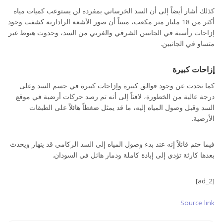
كذلك أشار أيضاً إلى أن السد الخرساني بمفرده لن يستوعب كميات مياه
أكثر من 18 مليار متر مكعب، مبيناً أن صور الأشعة الرادارية كشفت وجود
إزاحات رأسية في الجانبين الشرقي والغربي من السد، وحدوث هبوط غير
متساو في الجانبين.
إزاحات كبيرة
كما تحدث عن وجود فوالق كبيرة وإزاحات كبيرة في جسم السد وعلى
درجة عالية من الخطورة، لافتاً إلى أنه تم رصد حركات أرضية في موقع
السد وقبل وصول المياه إليه، ما قد يمثل ضغطاً هائلاً على الطبقات
الأرضية.
فيما ختم قائلاً إنه عند بدء وصول المياه إلى السد الركامي قد ينهار ويحدث
بعدها كارثة تؤدي إلى إبادة كاملة ودمار هائل في السودان.
[ad_2]
Source link