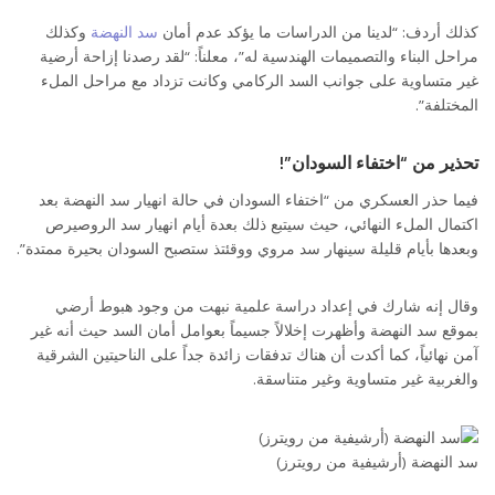
كذلك أردف: “لدينا من الدراسات ما يؤكد عدم أمان
سد النهضة
وكذلك
مراحل البناء والتصميمات الهندسية له”، معلناً: “لقد رصدنا إزاحة أرضية
غير متساوية على جوانب السد الركامي وكانت تزداد مع مراحل الملء
المختلفة”.
تحذير من “اختفاء السودان”!
فيما حذر العسكري من “اختفاء السودان في حالة انهيار سد النهضة بعد
اكتمال الملء النهائي، حيث سيتبع ذلك بعدة أيام انهيار سد الروصيرص
وبعدها بأيام قليلة سينهار سد مروي ووقئتذ ستصبح السودان بحيرة ممتدة”.
وقال إنه شارك في إعداد دراسة علمية نبهت من وجود هبوط أرضي
بموقع سد النهضة وأظهرت إخلالاً جسيماً بعوامل أمان السد حيث أنه غير
آمن نهائياً، كما أكدت أن هناك تدفقات زائدة جداً على الناحيتين الشرقية
والغربية غير متساوية وغير متناسقة.
سد النهضة (أرشيفية من رويترز)