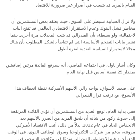
القيام بالمزيد قد يتسبب في أضرار غير ضرورية للاقتصاد.
ولا تزال الضبابية تسيطر على السوق، حيث يعتقد بعض المستثمرين أن
مخاطر فشل البنوك وعدم الاستقرار الاقتصادي العالمي قد تفتح الباب
لاحتمالية، ولو بسيطة، بأن الفيدرالي قد يثبت المعدلات مرة أخرى. بينما
تشير بيانات التضخم الأساسية التي لم تتباطأ بالشكل المطلوب بأن هناك
مجالا لاستمرار السياسة النقدية لفترة أطول.
وكان أشار باول، في اجتماعه الماضي، أنه سيرفع الفائدة مرتين إضافيتين
بمقدار 25 نقطة أساس قبل نهاية العام.
على صعيد الأسواق، يواجه رالي الأسهم الأميركية نقطة انعطاف هذا
الأسبوع، مع ترقب قرار الفيدرالي.
ففي بداية العام، توقع العديد من المستثمرين أن تؤدي الفائدة المرتفعة
إلى حدوث ركود من شأنه أن يلحق المزيد من الضرر بالأسهم بعد
الانخفاض الحاد في عام 2022. بدلاً من ذلك، أثبت الاقتصاد الأميركي
مرونته، بدعم من شركات التكنولوجيا وسوق الوظائف القوي، في الوقت
الذي أحرز فيه الاحتياطي الفيدرالي تقدمًا في مكافحة التضخم، في