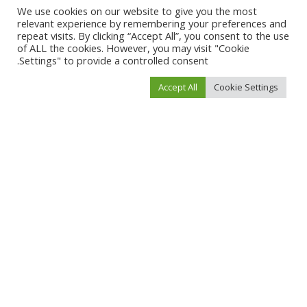
مال وأعمال
مال وأعمال
We use cookies on our website to give you the most
relevant experience by remembering your preferences and
التسجيل في مرسول كمندوب
اكتشف طرق الشحن الرقمية
repeat visits. By clicking “Accept All”, you consent to the use
في السعودية: الشروط
وكيفية استخدام بطاقات بينانس
of ALL the cookies. However, you may visit "Cookie
Settings" to provide a controlled consent.
والخطوات بطريقة سهلة
بسهولة
يوليو 15, 2026
يناير 19, 2026
Accept All
Cookie Settings
مال وأعمال
مال وأعمال
أهم معايير الأمان والشفافية
الفروقات بين الإرشاد، التوجيه،
في منصات التداول الحديثة
الاستشارات، الكوتشنج،
التدريب والتيسير
نوفمبر 12, 2025
أكتوبر 25, 2025