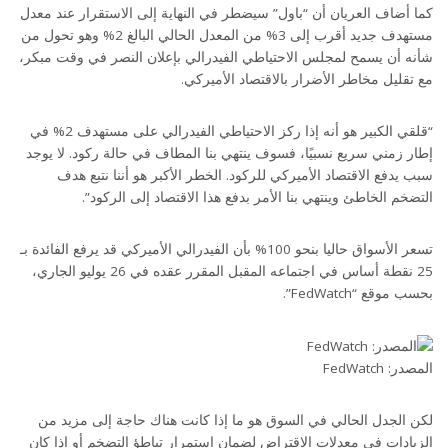
كما أضاف العريان أن “باول” سيضطر في النهاية إلى الاستقرار عند معدل
مستهدف جديد أقرب إلى 3% من المعدل الحالي البالغ 2% وهو تحول من
شأنه أن يسمح لمجلس الاحتياطي الفيدرالي بإعلان النصر في وقت مبكر،
مع تقليل مخاطر الأضرار بالاقتصاد الأميركي.
“قلقي الكبير هو أنه إذا ركز الاحتياطي الفيدرالي على مستهدف 2% في
إطار زمني سريع نسبيًا، فسوف ينتهي بنا المطاف في حالة ركود. لا يوجد
سبب يدفع الاقتصاد الأميركي للركود. الخطر الأكبر هو أننا نتبع هدف
التضخم الخاطئ وينتهي بنا الأمر بدفع هذا الاقتصاد إلى الركود”.
تسعر الأسواق حاليا بنحو 100% بأن الفيدرالي الأميركي قد يرفع الفائدة بـ
25 نقطة أساس في اجتماعه المقبل المقرر عقده في 26 يوليو الجاري،
بحسب موقع “FedWatch”.
المصدر: FedWatch
لكن الجدل الحالي في السوق هو ما إذا كانت هناك حاجة إلى مزيد من
الزيادات في معدلات الاقتراض لضمان استمرار تباطؤ التضخم أو إذا كان