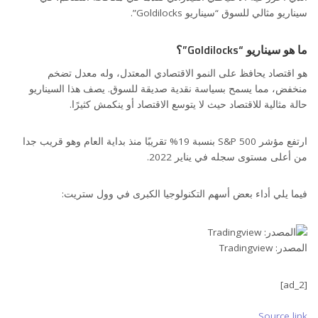
سيناريو مثالي للسوق “سيناريو Goldilocks”.
ما هو سيناريو “Goldilocks”؟
هو اقتصاد يحافظ على النمو الاقتصادي المعتدل، وله معدل تضخم
منخفض، مما يسمح بسياسة نقدية صديقة للسوق. يصف هذا السيناريو
حالة مثالية للاقتصاد حيث لا يتوسع الاقتصاد أو ينكمش كثيرًا.
ارتفع مؤشر S&P 500 بنسبة 19% تقريبًا منذ بداية العام وهو قريب جدا
من أعلى مستوى سجله في يناير 2022.
فيما يلي أداء بعض أسهم التكنولوجيا الكبرى في وول ستريت:
المصدر: Tradingview
[ad_2]
Source link