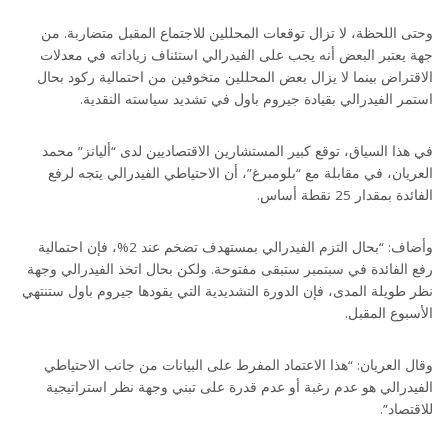
وحتى اللحظة، لا تزال توقعات المحللين للاجتماع المقبل متضاربة. من
جهة يعتبر البعض أنه يجب على الفيدرالي استئناف زياداته في معدلات
الاقتراض بينما لا يزال بعض المحللين متخوفين من احتمالية ركود بحال
استمر الفيدرالي بقيادة جيروم باول في تشديد سياسته النقدية.
في هذا السياق، توقع كبير المستشارين الاقتصاديين لدى “أليانز” محمد
العريان، في مقابلة مع “بلومبرغ”، أن الاحتياطي الفيدرالي يتجه لرفع
الفائدة بمقدار 25 نقطة أساس.
وأضاف: “بحال التزم الفيدرالي بمستهدف تضخم عند 2%، فإن احتمالية
رفع الفائدة في سبتمبر ستبقى مفتوحة. ولكن بحال اتخذ الفيدرالي وجهة
نظر طويلة المدى، فإن الدورة التشديدية التي يقودها جيروم باول ستنتهي
الأسبوع المقبل.
وقال العريان: “هذا الاعتماد المفرط على البيانات من جانب الاحتياطي
الفيدرالي هو عدم رغبة أو عدم قدرة على تبني وجهة نظر استراتيجية
للاقتصاد”.