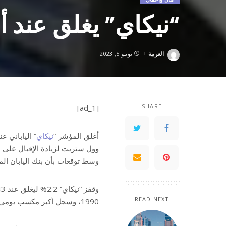
“نيكاي” يغلق عند أعلى
العربية
يونيو 5, 2023
Posted
by
SHARE
[ad_1]
أغلق المؤشر “
نيكاي
وول ستريت لزيادة الإقبال على 
وسط توقعات بأن بنك اليابان ا
READ NEXT
1990، وسجل أكبر مكسب يومي منذ 18 يناير/كانون الثاني.