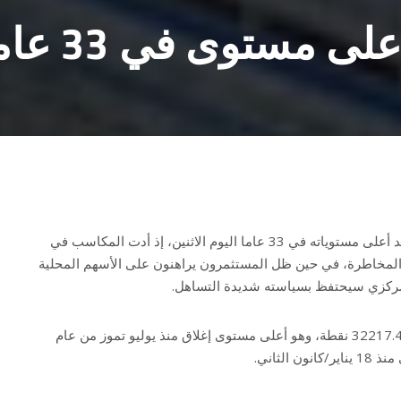
 مستوى في 33 عاماً
” الياباني عند أعلى مستوياته في 33 عاما اليوم الاثنين، إذ أدت المكاسب في
المخاطرة، في حين ظل المستثمرون يراهنون على الأسهم المحلية
لمركزي سيحتفظ بسياسته شديدة التساهل.
وقفز “نيكاي” 2.2% ليغلق عند 32217.43 نقطة، وهو أعلى مستوى إغلاق منذ يوليو تموز من عام