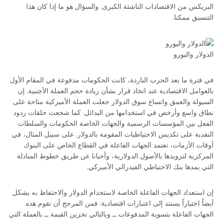
البريكس من الاقتصادات الناشئة الكبرى. والسؤال هو ما إذا كان هذا
التنسيق ممكنا.
الدولار واليورو
في فترة ما بعد الحرب الباردة، كانت الحكومات مدفوعة في المقام الأول
بالعوامل الاقتصادية عند اتخاذ قرار بشأن زيادة حجم العملة الأجنبية. إن
السيولة والعمق واتساع سوق الدولار جعلت العملة الأميركية متاحة على
نطاق واسع وأرخص في استخدامها من البدائل. كما شجعت حلقات ردود
الفعل بين المؤسسات الرسمية والجهات الخاصة الحكومات والسلطات
النقدية على تكديس الاحتياطيات المقومة بالدولار. على سبيل المثال، في
أوقات الأزمات، تعتمد الجهات الفاعلة في القطاع الخاص على البنوك
المركزية لتزويدها بالأصول الدولارية، وأحيانا عن طريق خطوط المبادلة
التي يمدها بنك الاحتياطي الفيدرالي الأميركي.
إن استعداد الجهات الفاعلة الخاصة لاستخدام الدولار والاحتفاظ به يشكل
أيضاً اختياراً يستند إلى اعتبارات اقتصادية: فمن المرجح أن تقوم هذه
الجهات الفاعلة بتسوية المدفوعات ــ وبالتالي تخزين القيمة ــ بالعملة التي