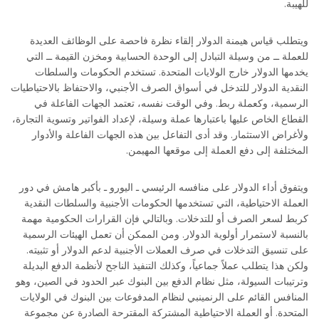
للهيبة.
ويتطلب قياس هيمنة الدولار إلقاء نظرة فاحصة على الوظائف العديدة
للعملة ــ من وسيلة التبادل إلى الوحدة الحسابية ومخزن القيمة ــ التي
يخدمها الدولار خارج الولايات المتحدة. تستخدم الحكومات والسلطات
النقدية الدولار للتدخل في أسواق الصرف الأجنبي، والاحتفاظ بالاحتياطيات
الرسمية، وكعملة ربط. وفي الوقت نفسه، تعتمد الجهات الفاعلة في
القطاع الخاص عليها باعتبارها عملة وسيلة، لإعداد الفواتير وتسوية التجارة،
ولأغراض الاستثمار. وقد أدى التفاعل بين هذه الجهات الفاعلة والأدوار
المختلفة إلى دفع العملة إلى موقعها المهيمن.
ويتفوق أداء الدولار على منافسه الرئيسي ـ اليورو ـ بأكبر هامش في دور
العملة الاحتياطية، التي تستخدمها الحكومات الأجنبية والسلطات النقدية
كربط لسعر الصرف أو للتدخلات. وبالتالي فإن القرارات الحكومية مهمة
بالنسبة لاستمرار أولوية الدولار. ومن الممكن أن تعمل الهيئات الرسمية
على تنسيق التدخلات في صرف العملات الأجنبية لدعم الدولار أو تثبيته.
ولكن هذا يتطلب عملاً جماعياً، وكذلك التنفيذ الناجح لأنظمة الدفع البديلة
وترتيبات السيولة، مثل نظام الدفع بين البنوك عبر الحدود في الصين، وهو
المنافس القائم على الرنمينبي لنظام المدفوعات بين البنوك في الولايات
المتحدة. أو العملة الاحتياطية المشتركة المقترحة الصادرة عن مجموعة