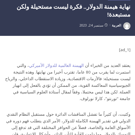
نهاية هيمنة الدولار.. فكرة ليست مستحيلة ولكن
مستبعدة!
العربية
سبتمبر 24, 2023
Posted
by
[ad_1]
يعتقد العديد من الخبراء أن
الهيمنة العالمية للدولار الأميركي
، والتي
استمرت لما يقرب من 80 عاما، تقترب أخيرا من نهايتها. وهذه النتيجة
ليست مستحيلة: فالأزمات الاقتصادية، وزيادة الاستقطاب الداخلي، والرياح
الجيوسياسية المعاكسة القوية، من الممكن أن تؤدي بالفعل إلى انهيار
العملة. لكن هذا ليس محتملا، وفقاً لمقال أستاذة العلوم السياسية في
جامعة “تورنتو”، كارلا نورلوف.
وكتبت، أن كثيراً ما تفشل المناقشات الدائرة حول مستقبل النظام النقدي
الدولي في تقدير الهيمنة الكاملة للدولار، الأمر الذي يتطلب فهم دوره في
الأسواق العامة والخاصة، فضلاً عن الحوافز المختلفة التي قد تدفع إلى
التمسك بالدولار. وما دامت الغَلَبة للتآزر الذاتي وأشكال الانتهازية، فإن