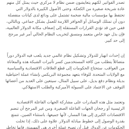
تصدر الفواتير. لكنهم يتعايشون ضمن نظام لا مركزي حيث يمثل كل منهم
عادة شريحة صغيرة من الكعكة. وحتى الأصول الكبيرة بالدولار التي
تحتفظ بها مؤسسات مالية ضخمة تشتمل على ودائع لدى كيانات منفصلة
دون أن تمتلك الوسائل أو الحوافز اللازمة للعمل بشكل جماعي. وبالتالي،
ففي حين قد تؤدي القرارات المستقلة إلى إضعاف مكانة الدولار العالمية،
فإن بذل جهد خاص متعمد ومنسق لتخريب النظام الحالي أمر غير مرجح
إلى حد كبير.
إن إحداث انهيار للدولار وتشكيل نظام عالمي جديد يلعب فيه الدولار دوراً
متضائلاً يتطلب من كافة المستخدمين كسر تأثيرات الشبكة هذه والمعاناة
من العواقب. ستحتاج الحكومات إلى قطع العلاقات الاقتصادية والسياسية
مع الولايات المتحدة. للوفاء بتعهد مجموعة البريكس بإنشاء عملة احتياطية
بديلة ونظام دفع بديل، على سبيل المثال، سيتعين على العديد من أعضائها
التوقف عن الاعتماد على السيولة الأميركية والطلب الاستهلاكي.
وتعتمد مثل هذه المبادرات على مشاركة الجهات الفاعلة الاقتصادية
الرئيسية أو رجحان الجهات الفاعلة الصغيرة. ومن غير المرجح أن تنضم
الاقتصادات الكبرى إلى هذا المسار، لأنها جميعها، باستثناء الصين، تتمتع
بقدرة الوصول إلى خطوط مبادلة الدولار. علاوة على ذلك، إذا تخلت
الحكومات عن الدولار قبل أن تصبح عملة أخرى هي المهيمنة، فإنها تخاطر