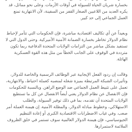
بخسارة شريان الحياة للسيولة في أوقات الأزمات. وعلى نحو مماثل، قد
يكره العديد من اللاعبين الصغار القفز من السفينة، لأن الانتهازية تمنع
العمل الجماعي إلى حد كبير.
وبعيداً عن أي تكاليف اقتصادية مباشرة، فإن الحكومات التي تتآمر لإحباط
نظام الدولار تخاطر بخسارة الضمانة الأمنية الأميركية. وحتى الدول التي لا
تستفيد بشكل مباشر من التزامات الولايات المتحدة الدفاعية ربما تكون
مترددة في الوقوف على الجانب الخطأ من مثل هذه القوة العسكرية
الهائلة.
وقالت إن ردود الفعل الإيجابية عبر الوظائف الرسمية والخاصة للدولار،
وتأثيرات الشبكة المرتبطة بميزة شغله لمنصبه كعملة احتياط، والانتهازية،
تعمل على تثبيط العمل الجماعي ضد الوضع الراهن. وبالنسبة للحكومات
فإن الانفصال عن نظام الدولار يعني أيضاً الانفصال عن كل ما تستطيع
الولايات المتحدة أن تقدمه، بما في ذلك توفير السيولة، والطلب
الاستهلاكي، وخطوط مبادلة الدولار، والمظلة الأمنية. إن هيمنة العملة أمر
صعب. وفي غياب الاضطرابات الاقتصادية الكبرى أو إعادة التنظيم
الجيوسياسي، فإن هيمنة الدولار العالمية سوف تستمر في خلق الظروف
الملائمة لاستمرارها.