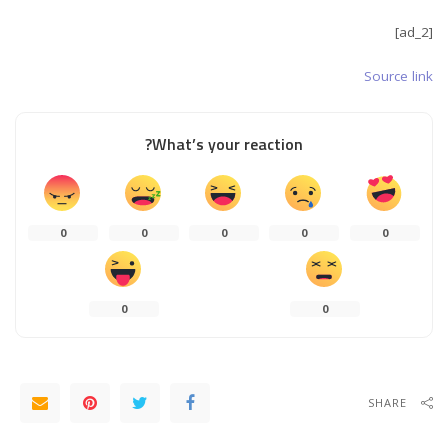
[ad_2]
Source link
What’s your reaction?
0
0
0
0
0
0
0
SHARE