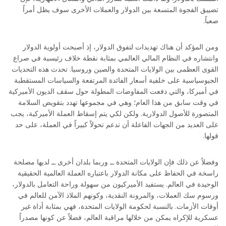
تضييق الفجوة المتسعة بين الدولار والعملات الأخرى سوف يظل أمراً
صعباً.
ومن المؤكد أن هناك تهديدات لتفوق الدولار، إذ أصبحت أولوية الدولار
وانتشاره في النظام المالي العالمي بمثابة نقطة خلاف رئيسية في صراع
القوى العظمى بين الولايات المتحدة والصين وروسيا. تحدث هذه التحديات
الجيوسياسية على خلفية أسعار الفائدة المرتفعة والسياسات المستقطبة
في أميركا، والتي دفعت المفاوضات المطولة حول سقف الديون الأميركية
في وقت سابق من هذا العام؛ وهي في مجموعها تهدد بتقويض السلامة
المتصورة للأصول الدولارية. ولكن لكي يتم إسقاط العملة الأميركية، يجب
على العديد من الجهات الفاعلة أن تدعم تحولاً كبيراً في العملة، على حد
قولها.
وفضلاً عن ذلك فإن الولايات المتحدة ــ وربما بلدان أخرى ــ لديها مصلحة
راسخة في الحفاظ على مكانة الدولار باعتباره العملة العالمية الحقيقية
الوحيدة في العالم. يستفيد الأميركيون من سهولة وراحة التعامل بالدولار،
ورسوم سك العملات، والمرونة النقدية، وكونهم الملاذ الآمن للعالم في
أوقات الأزمات. بالنسبة لحكومة الولايات المتحدة، فهي بمثابة أداة غير
عسكرية للإكراه يمكن من خلالها مراقبة العالم، فضلاً عن كونها مصدراً