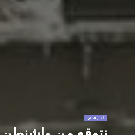
أخبار العالم
نتوقع من واشنطن ض