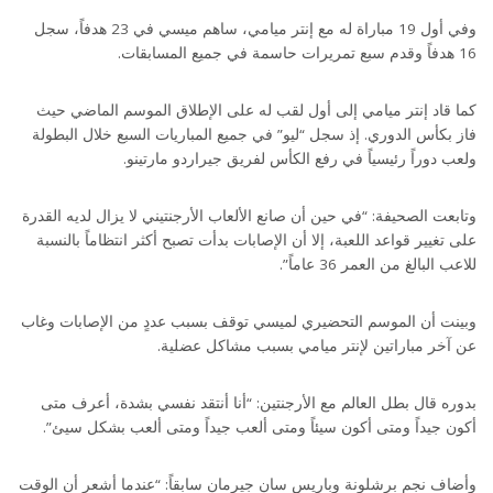
وفي أول 19 مباراة له مع إنتر ميامي، ساهم ميسي في 23 هدفاً، سجل
16 هدفاً وقدم سبع تمريرات حاسمة في جميع المسابقات.
كما قاد إنتر ميامي إلى أول لقب له على الإطلاق الموسم الماضي حيث
فاز بكأس الدوري. إذ سجل “ليو” في جميع المباريات السبع خلال البطولة
ولعب دوراً رئيسياً في رفع الكأس لفريق جيراردو مارتينو.
وتابعت الصحيفة: “في حين أن صانع الألعاب الأرجنتيني لا يزال لديه القدرة
على تغيير قواعد اللعبة، إلا أن الإصابات بدأت تصبح أكثر انتظاماً بالنسبة
للاعب البالغ من العمر 36 عاماً”.
وبينت أن الموسم التحضيري لميسي توقف بسبب عددٍ من الإصابات وغاب
عن آخر مباراتين لإنتر ميامي بسبب مشاكل عضلية.
بدوره قال بطل العالم مع الأرجنتين: “أنا أنتقد نفسي بشدة، أعرف متى
أكون جيداً ومتى أكون سيئاً ومتى ألعب جيداً ومتى ألعب بشكل سيئ”.
وأضاف نجم برشلونة وباريس سان جيرمان سابقاً: “عندما أشعر أن الوقت