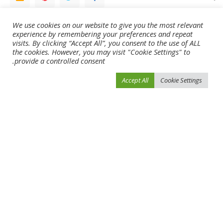
We use cookies on our website to give you the most relevant
NEXT ARTICLE
PREVIOUS ARTICLE
experience by remembering your preferences and repeat
خطوة مفاجئة من داني ألفيس عقب
يويفا” يبدد مخاوف مدربي يورو 2024 من
visits. By clicking “Accept All”, you consent to the use of ALL
خروجه من السجن.. حفل صاخب حتى
العودة إلى ما قبل “كورونا
the cookies. However, you may visit "Cookie Settings" to
الخامسة صباحاً
provide a controlled consent.
Accept All
Cookie Settings
Leave a Reply
لن يتم نشر عنوان بريدك الإلكتروني.
الحقول الإلزامية مشار إليها بـ
*