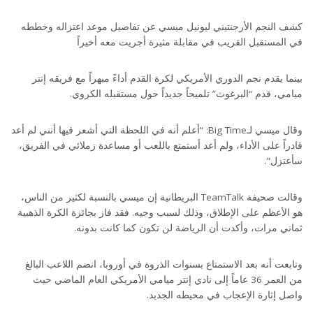
كشف النجم الأرجنتيني ليونيل ميسي عن تفاصيل موعد اعتزاله وخططه
في المستقبل القريب في مقابلة مثيرة أجريت معه أخيراً
بينما يقدم نجم الدوري الأمريكي لكرة القدم أداءً مبهراً مع فريقه إنتر
ميامي، قدم “البرغوث” تلميحاً جديداً حول مستقبله الكروي.
وقال ميسي لـ
Big Time
: “أعلم أنه في اللحظة التي أشعر فيها أنني لم أعد
قادراً على الأداء، ولم أعد أستمتع باللعب أو مساعدة زملائي في الفريق،
سأعتزل”.
وقالت صحيفة
TeamTalk
البريطانية إن ميسي بالنسبة لكثير من الناس،
هو الأعظم على الإطلاق، وذلك لسبب وجيه. فقد فاز بجائزة الكرة الذهبية
ثماني مرات، وأكدت أن الرياضة لن تكون كما كانت بدونه.
وتابعت أنه بعد الاستمتاع بسنوات الذروة في أوروبا، انضم اللاعب البالغ
من العمر 36 عاماً إلى نادي إنتر ميامي الأمريكي العام الماضي حيث
واصل إثارة الإعجاب في محيطه الجديد.