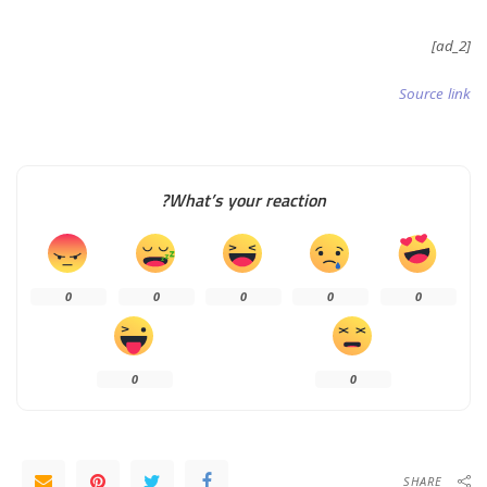
[ad_2]
Source link
What’s your reaction?
0
0
0
0
0
0
0
SHARE