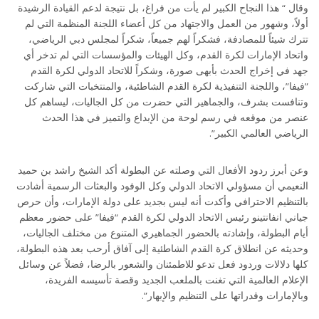
وقال “ هذا النجاح الكبير لم يأت من فراغ، بل نتيجة لدعم القيادة الرشيدة
أولاً، وشهور من العمل والاجتهاد من كل أعضاء اللجنة المنظمة التي لم
تترك شيئاً للمصادفة، فشكراً لهم جميعاً، شكراً لمجلس دبي الرياضي،
واتحاد الإمارات لكرة القدم، وكل الهيئات والمؤسسات التي لم تدخر أي
جهد في إخراج الحدث بأبهى صورة، وشكراً للاتحاد الدولي لكرة القدم
”فيفا”، واللجنة التنفيذية لكرة القدم الشاطئية، والمنتخبات التي شاركت
وتنافست بشرف، والجماهير التي حضرت من كل الجاليات، ليساهم كل
عنصر من موقعه في رسم لوحة من الإبداع والتميز في هذا الحدث
الرياضي العالمي الكبير”.
وعن أبرز ردود الأفعال التي وصلته عن البطولة أكد الشيخ راشد بن حميد
النعيمي أن مسؤولي الاتحاد الدولي وكل الوفود والبعثات الرسمية أشادت
بالتنظيم الاحترافي وأكدت أنه ليس بجديد على دولة الإمارات، وأن حرص
جياني انفانتينو رئيس الاتحاد الدولي لكرة القدم “فيفا” على حضور معظم
أيام البطولة، وإشادته بالحضور الجماهيري المتنوع من مختلف الجاليات،
وحديثه عن انطلاق كرة القدم الشاطئية إلى آفاق أرحب بعد هذه البطولة،
كلها دلالات وردود فعل تدعو للاطمئنان والشعور بالرضا، فضلاً عن وسائل
الإعلام العالمية التي تغنت بالملعب الجديد وقصة تأسيسه الفريدة،
وبالإمارات وقدراتها على التنظيم والإبهار”.