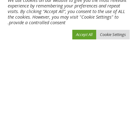
We use cookies on our website to give you the most relevant
experience by remembering your preferences and repeat
visits. By clicking “Accept All”, you consent to the use of ALL
the cookies. However, you may visit "Cookie Settings" to
0
0
provide a controlled consent.
Accept All
Cookie Settings
SHARE
NEXT ARTICLE
PREVIOUS ARTICLE
محمد الشرقي يشهد ختام الدوري
الزمالك يواصل التألق في الكونفدرالية
العالمي للكاراتيه للشباب
الإفريقية بالفوز على أبو سليم
Leave a Reply
لن يتم نشر عنوان بريدك الإلكتروني.
الحقول الإلزامية مشار إليها بـ
*