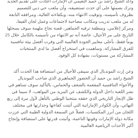
وأكد الشيخ راشد بن حميد النعيمي أن الإمارات اعتادت على تقديم الجديد
وترك بصمتها على أي حدث تستضيفه، وأن ملعب حي دبي للتصميم
بظروف تأسيسه، وتوقيت الانتهاء منه، وبكفاءته العالية، ومرافقه التابعة
له من ملعب تدريب ومكاتب مصاحبة لاجتماعات وعمل لجان الفيفا،
ومركز إعلامي، ومنطقة ترفيه الجماهير، قصة نجاح ملهمة سوف يسجلها
التاريخ على مر الأجيال، خاصة أنه تم الانتهاء من تأسيسه بالكامل خلال 25
يوماً فقط، بأعلى معايير الجودة العالمية التي وفرت أفضل بيئة تنافسية
للفرق المشاركة، وساهمت في استخراج أفضل ما لدى المنتخبات
المشاركة من مستويات، بشهادة كل الوفود.
وعن إرث المونديال الذي سيبقى للأجيال من استضافة هذا الحدث أكد
الشيخ راشد بن حميد أن الحضور الجماهيري الذي صاحب المونديال
والأجواء التنافسية المفعمة بالشغف والحماس، بالتأكيد سوف تساهم في
نشر اللعبة داخل الدولة والكشف عن المزيد من المواهب، لا سيما في
ظل الإنجاز التاريخي الذي حققه منتخبنا الوطني بالتأهل لأول مرة إلى ربع
النهائي، وأن الكوادر الإماراتية التي أثبتت كفاءتها وجدارتها في مختلف
اللجان من أبرز المكتسبات، فضلاً عن السمعة الدولية الطيبة التي عززت
مكانة دولة الإمارات وقوتها الناعمة، وأثبتت قدرتها على استضافة وإنجاح
أكبر الأحداث الرياضية العالمية.