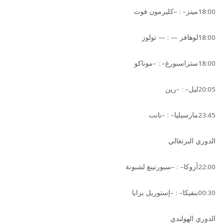
18:00ميتز– : –كليرمون فوت
18:00لوهافر — : — تولوز
18:00ستراسبورغ– : –موناكو
20:05ليل– : –رين
23:45مارسيليا– : –نانت
الدوري البرتغالي
22:00أروكا– : –سبورتينغ لشبونة
00:30بنفيكا– : –إستوريل برايا
الدوري الهولندي