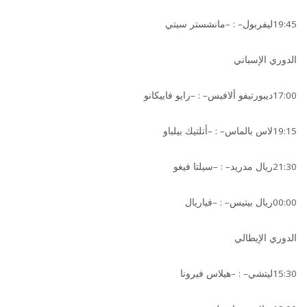
19:45ليفربول– : –مانشستر سيتي
الدوري الإسباني
17:00ديبورتيفو ألافيس– : –رايو فاييكانو
19:15لاس بالماس– : –أتلتيك بيلباو
21:30ريال مدريد– : –سيلتا فيغو
00:00ريال بيتيس– : –فياريال
الدوري الإيطالي
15:30ليتشي– : –هيلاس فيرونا