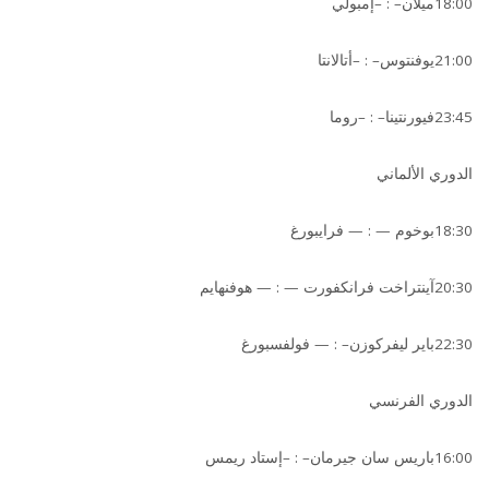
18:00ميلان– : –إمبولي
21:00يوفنتوس– : –أتالانتا
23:45فيورنتينا– : –روما
الدوري الألماني
18:30بوخوم — : — فرايبورغ
20:30آينتراخت فرانكفورت — : — هوفنهايم
22:30باير ليفركوزن– : — فولفسبورغ
الدوري الفرنسي
16:00باريس سان جيرمان– : –إستاد ريمس