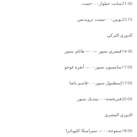
21:30سانت جيلواز– : –جينت
22:15يوبين– : –سينت ترويدنس
الدوري التركي
14:30قيصري سبور — : — هاتاي سبور
17:00سامسون سبور– : — أنقرة غوجو
17:00إسطنبول سبور– : –قاسم باشا
20:00فنربخشة– : –بينديك سبور
الدوري المصري
18:00سموحة– : — سيراميكا كليوباترا