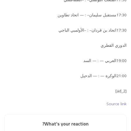
17:30مستقبل سليمان– : — اتحاد تطاوين
17:30اتحاد بن قردان– : –الأولمبي الباجي
الدوري القطري
19:00العربي — : — السد
21:00الوكرة — : — الدحيل
[ad_2]
Source link
What’s your reaction?