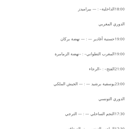
18:00الداخلية– : — بيراميدز
الدوري المغربي
19:00حسنية أغادير — : — نهضة بركان
19:00المغرب التطواني– : –نهضة الزمامرة
21:00الفتح– : –الرجاء
23:00يوسفية برشيد — : — الجيش الملكي
الدوري التونسي
17:30النجم الساحلي — : — الترجي
17:30الملعب التونسي– : –الصفاقسي