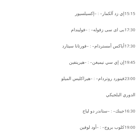
15:15إي زد آلكمار– : –إكسيلسيور
17:30بى اى سى زفوله– : –فوليندام
17:30أياكس أمستردام– : –فورتانا سيتارد
19:45إن إي سي نيميغن– : –هيرينفين
23:00فينورد روتردام– : –هيراكليس الميلو
الدوري البلجيكي
16:30جينك– : –ستاندر دو لياج
19:00كلوب بروج– : –أود لوفين