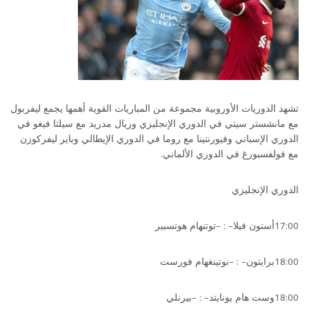
تشهد الدوريات الأوروبية مجموعة من المباريات القوية أهمها يجمع ليفربول
مع مانشستر سيتي في الدوري الإنجليزي وريال مدريد مع سيلتا فيغو في
الدوري الإسباني وفيورنتينا مع روما في الدوري الإيطالي وباير ليفركوزن
مع فولفسبورغ في الدوري الألماني.
الدوري الإنجليزي
17:00أستون فيلا– : –توتنهام هوتسبير
18:00برايتون– : –نوتينغهام فورست
18:00وست هام يونايتد– : –بيرنلي