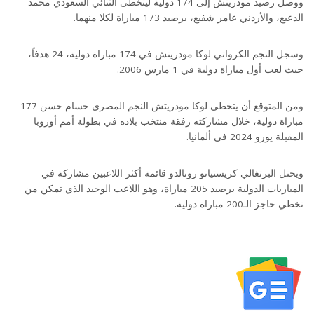
ووصل رصيد مودريتش إلى 174 دولية ليتخطى الثنائي السعودي محمد
الدعيع، والأردني عامر شفيع، برصيد 173 مباراة لكلا منهما.
وسجل النجم الكرواتي لوكا مودريتش في 174 مباراة دولية، 24 هدفاً،
حيث لعب أول مباراة دولية في 1 مارس 2006.
ومن المتوقع أن يتخطى لوكا مودريتش النجم المصري حسام حسن 177
مباراة دولية، خلال مشاركته رفقة منتخب بلاده في بطولة أمم أوروبا
المقبلة يورو 2024 في ألمانيا.
ويحتل البرتغالي كريستيانو رونالدو قائمة أكثر اللاعبين مشاركة في
المباريات الدولية برصيد 205 مباراة، وهو اللاعب الوحيد الذي تمكن من
تخطي حاجز الـ200 مباراة دولية.