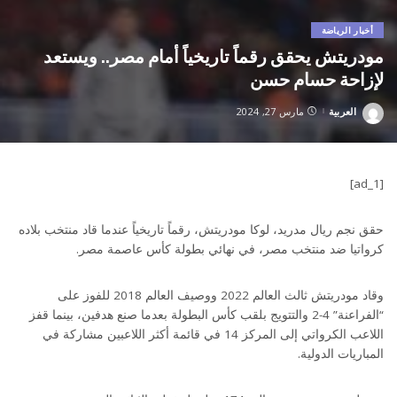
أخبار الرياضة
مودريتش يحقق رقماً تاريخياً أمام مصر.. ويستعد
لإزاحة حسام حسن
العربية
مارس 27, 2024
Posted
by
[ad_1]
حقق نجم ريال مدريد، لوكا مودريتش، رقماً تاريخياً عندما قاد منتخب بلاده
كرواتيا ضد منتخب مصر، في نهائي بطولة كأس عاصمة مصر.
وقاد مودريتش ثالث العالم 2022 ووصيف العالم 2018 للفوز على
“الفراعنة” 4-2 والتتويج بلقب كأس البطولة بعدما صنع هدفين، بينما قفز
اللاعب الكرواتي إلى المركز 14 في قائمة أكثر اللاعبين مشاركة في
المباريات الدولية.