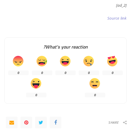
[ad_2]
Source link
What’s your reaction?
0
0
0
0
0
0
0
SHARE