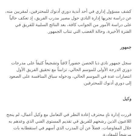
كشف مسؤول إداري في أحد أندية دوري أدنوك للمحترفين، لمقربين منه،
عن دراسة تجريها إدارة النادي حول مصير مدرب الفريق، إذ تعكف حالياً
على دراسة الأمور من الجوانب كافة، بعد النتائج السلبية للفريق في
الفترة الأخيرة، وحالة الغضب التي تنتاب الجمهور.
جمهور
سجل جمهور نادي دبا الحصن حضوراً لافتاً وتشجيعاً كثيفاً على مدرجات
دوري الدرجة الأولى للموسم الحالي، تزامناً مع تحقيق الفريق الأول
انتصارات عدة في الموسم الحالي، ودخوله سباق المنافسة على الصعود
إلى دوري أدنوك للمحترفين.
وكيل
قررت إدارة نادٍ محترف إعادة النظر في التعامل مع وكيل أعمال، لم ينجح
اللاعبون الذين رشحهم للفريق في تقديم المستوى الفني الذي وعدهم به
خلال المفاوضات، فضلاً عن أن المدرب الذي أسهم في استقطابه بات
مرشحاً للمغادرة.