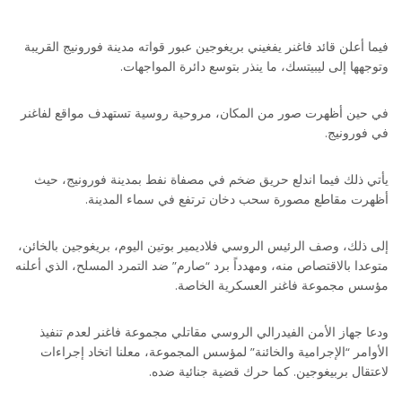
فيما أعلن قائد فاغنر يفغيني بريغوجين عبور قواته مدينة فورونيج القريبة
وتوجهها إلى ليبيتسك، ما ينذر بتوسع دائرة المواجهات.
في حين أظهرت صور من المكان، مروحية روسية تستهدف مواقع لفاغنر
في فورونيج.
يأتي ذلك فيما اندلع حريق ضخم في مصفاة نفط بمدينة فورونيج، حيث
أظهرت مقاطع مصورة سحب دخان ترتفع في سماء المدينة.
إلى ذلك، وصف الرئيس الروسي فلاديمير بوتين اليوم، بريغوجين بالخائن،
متوعدا بالاقتصاص منه، ومهدداً برد “صارم” ضد التمرد المسلح، الذي أعلنه
مؤسس مجموعة فاغنر العسكرية الخاصة.
ودعا جهاز الأمن الفيدرالي الروسي مقاتلي مجموعة فاغنر لعدم تنفيذ
الأوامر “الإجرامية والخائنة” لمؤسس المجموعة، معلنا اتخاد إجراءات
لاعتقال بربيغوجين. كما حرك قضية جنائية ضده.