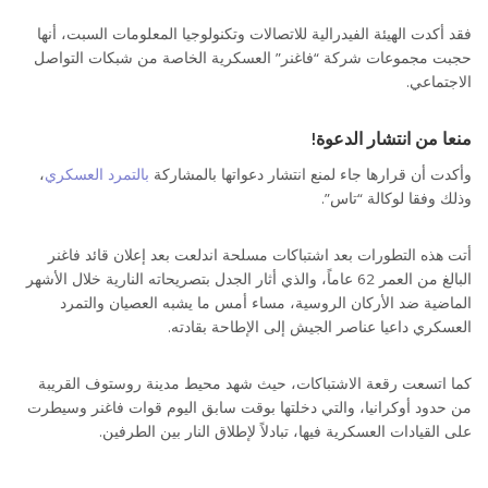
فقد أكدت الهيئة الفيدرالية للاتصالات وتكنولوجيا المعلومات السبت، أنها
حجبت مجموعات شركة “فاغنر” العسكرية الخاصة من شبكات التواصل
الاجتماعي.
منعا من انتشار الدعوة!
وأكدت أن قرارها جاء لمنع انتشار دعواتها بالمشاركة
بالتمرد العسكري
،
وذلك وفقا لوكالة “تاس”.
أتت هذه التطورات بعد اشتباكات مسلحة اندلعت بعد إعلان قائد فاغنر
البالغ من العمر 62 عاماً، والذي أثار الجدل بتصريحاته النارية خلال الأشهر
الماضية ضد الأركان الروسية، مساء أمس ما يشبه العصيان والتمرد
العسكري داعيا عناصر الجيش إلى الإطاحة بقادته.
كما اتسعت رقعة الاشتباكات، حيث شهد محيط مدينة روستوف القريبة
من حدود أوكرانيا، والتي دخلتها بوقت سابق اليوم قوات فاغنر وسيطرت
على القيادات العسكرية فيها، تبادلاً لإطلاق النار بين الطرفين.