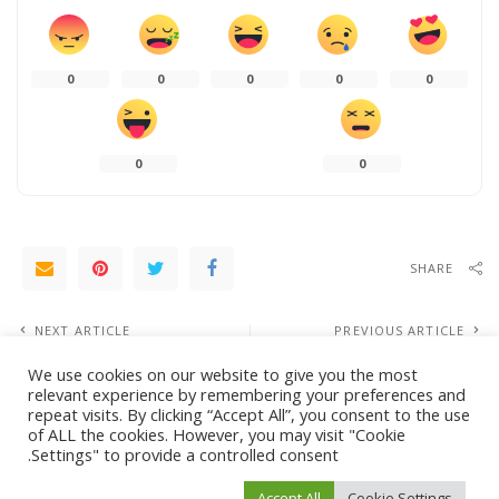
0
0
0
0
0
0
0
SHARE
NEXT ARTICLE
PREVIOUS ARTICLE
دول أوروبية تدعو مواطنيها لتجنب السفر
سلطات شرق ليبيا تهدد بفرض حصار
We use cookies on our website to give you the most
لموسكو بسبب الأوضاع الأمنية
على النفط
relevant experience by remembering your preferences and
repeat visits. By clicking “Accept All”, you consent to the use
of ALL the cookies. However, you may visit "Cookie
Leave a Reply
Settings" to provide a controlled consent.
لن يتم نشر عنوان بريدك الإلكتروني.
الحقول الإلزامية مشار إليها بـ
*
Accept All
Cookie Settings