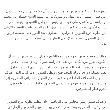
رفع سموّ الشيخ منصور بن محمد بن راشد آل مكتوم، رئيس مجلس دبي
الرياضي، أسمى آيات التهاني والتبريكات إلى سموّ الشيخ حمدان بن محمد
بن راشد آل مكتوم، ولي عهد دبي رئيس المجلس التنفيذي، رئيس نادي
شباب الأهلي، بمناسبة فوز الفريق الأول لكرة القدم، بلقب النسخة الأولى
من بطولة درع السوبر الإماراتي – القطري، بعد الفوز على شقيقه فريق
الدحيل القطري بنتيجة (2-1)، في المباراة التي أُقيمت على استاد راشد
بدبي.
وقال سموّه: «توجيهات وقيادة سموّ الشيخ حمدان بن محمد بن راشد آل
مكتوم، تعزز من مكانة الرياضة الإماراتية عموماً، ونادي شباب الأهلي
خصوصاً، وتدعم تحقيق المزيد من الإنجازات لدى النادي العريق، حامل
لقب بطولة دوري أدنوك للمحترفين، وبطل السوبر الإماراتي، الذي أضاف
لقباً جديداً لسجلاته الحافلة، بعد فوزه بدرع السوبر الإماراتي القطري، إثر
مباراة كبيرة جمعته مع فريق الدحيل الشقيق، حامل لقب بطولة دوري
نجوم قطر للمحترفين».
وأضاف سموّ رئيس مجلس دبي الرياضي: «أن تنظيم بطولة درع السوبر
الإماراتي – القطري، يؤكد مدى التلاحم بين الشعبين الشقيقين الإماراتي