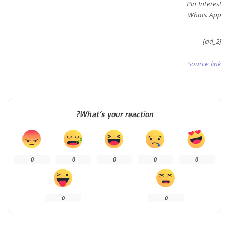
Pin Interest
Whats App
[ad_2]
Source link
What’s your reaction?
0
0
0
0
0
0
0