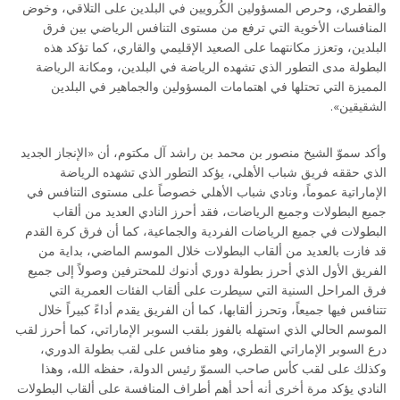
والقطري، وحرص المسؤولين الكُرويين في البلدين على التلاقي، وخوض
المنافسات الأخوية التي ترفع من مستوى التنافس الرياضي بين فرق
البلدين، وتعزز مكانتهما على الصعيد الإقليمي والقاري، كما تؤكد هذه
البطولة مدى التطور الذي تشهده الرياضة في البلدين، ومكانة الرياضة
المميزة التي تحتلها في اهتمامات المسؤولين والجماهير في البلدين
الشقيقين».
وأكد سموّ الشيخ منصور بن محمد بن راشد آل مكتوم، أن «الإنجاز الجديد
الذي حققه فريق شباب الأهلي، يؤكد التطور الذي تشهده الرياضة
الإماراتية عموماً، ونادي شباب الأهلي خصوصاً على مستوى التنافس في
جميع البطولات وجميع الرياضات، فقد أحرز النادي العديد من ألقاب
البطولات في جميع الرياضات الفردية والجماعية، كما أن فرق كرة القدم
قد فازت بالعديد من ألقاب البطولات خلال الموسم الماضي، بداية من
الفريق الأول الذي أحرز بطولة دوري أدنوك للمحترفين وصولاً إلى جميع
فرق المراحل السنية التي سيطرت على ألقاب الفئات العمرية التي
تتنافس فيها جميعاً، وتحرز ألقابها، كما أن الفريق يقدم أداءً كبيراً خلال
الموسم الحالي الذي استهله بالفوز بلقب السوبر الإماراتي، كما أحرز لقب
درع السوبر الإماراتي القطري، وهو منافس على لقب بطولة الدوري،
وكذلك على لقب كأس صاحب السموّ رئيس الدولة، حفظه الله، وهذا
النادي يؤكد مرة أخرى أنه أحد أهم أطراف المنافسة على ألقاب البطولات