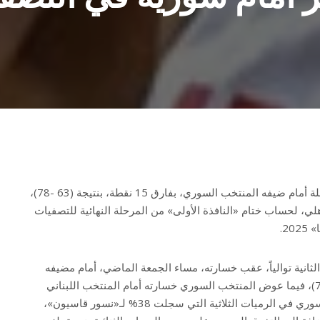
خسر المنتخب الوطني لكرة السلة أمام ضيفه المنتخب السوري، بفارق 15 نقطة، بنتيجة (63 -78)،
ي، لحساب ختام «النافذة الأولى» من المرحلة النهائية للتصفيات
2.
ثانية توالياً، عقب خسارته، مساء الجمعة الماضي، أمام مضيفه
المنتخب البحريني بنتيجة (64-70)، فيما عوض المنتخب السوري خسارته أمام المنتخب اللبناني
بواقع (78-87). ووضح التفوق السوري في الرميات الثلاثية التي سجلت 38% لـ«نسور قاسيون»،