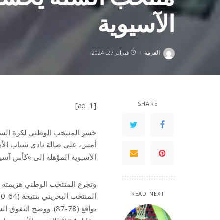
الآسيوية
العربية
فبراير 27, 2024
Posted
by
SHARE
[ad_1]
أمس، على صالة نادي شباب الأهل
الآسيوية المؤهلة إلى «كأس آسيا» 025
وتجرع المنتخب الوطني هزيمته ال
READ NEXT