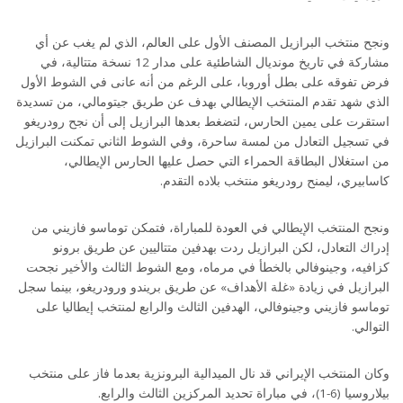
ونجح منتخب البرازيل المصنف الأول على العالم، الذي لم يغب عن أي
مشاركة في تاريخ مونديال الشاطئية على مدار 12 نسخة متتالية، في
فرض تفوقه على بطل أوروبا، على الرغم من أنه عانى في الشوط الأول
الذي شهد تقدم المنتخب الإيطالي بهدف عن طريق جيتومالي، من تسديدة
استقرت على يمين الحارس، لتضغط بعدها البرازيل إلى أن نجح رودريغو
في تسجيل التعادل من لمسة ساحرة، وفي الشوط الثاني تمكنت البرازيل
من استغلال البطاقة الحمراء التي حصل عليها الحارس الإيطالي،
كاسابيري، ليمنح رودريغو منتخب بلاده التقدم.
ونجح المنتخب الإيطالي في العودة للمباراة، فتمكن توماسو فازيني من
إدراك التعادل، لكن البرازيل ردت بهدفين متتاليين عن طريق برونو
كزافيه، وجينوفالي بالخطأ في مرماه، ومع الشوط الثالث والأخير نجحت
البرازيل في زيادة «غلة الأهداف» عن طريق بريندو ورودريغو، بينما سجل
توماسو فازيني وجينوفالي، الهدفين الثالث والرابع لمنتخب إيطاليا على
التوالي.
وكان المنتخب الإيراني قد نال الميدالية البرونزية بعدما فاز على منتخب
بيلاروسيا (6-1)، في مباراة تحديد المركزين الثالث والرابع.