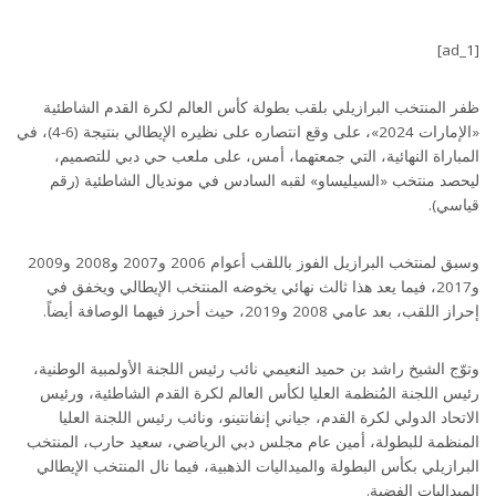
[ad_1]
ظفر المنتخب البرازيلي بلقب بطولة كأس العالم لكرة القدم الشاطئية
«الإمارات 2024»، على وقع انتصاره على نظيره الإيطالي بنتيجة (6-4)، في
المباراة النهائية، التي جمعتهما، أمس، على ملعب حي دبي للتصميم،
ليحصد منتخب «السيليساو» لقبه السادس في مونديال الشاطئية (رقم
قياسي).
وسبق لمنتخب البرازيل الفوز باللقب أعوام 2006 و2007 و2008 و2009
و2017، فيما يعد هذا ثالث نهائي يخوضه المنتخب الإيطالي ويخفق في
إحراز اللقب، بعد عامي 2008 و2019، حيث أحرز فيهما الوصافة أيضاً.
وتوّج الشيخ راشد بن حميد النعيمي نائب رئيس اللجنة الأولمبية الوطنية،
رئيس اللجنة المُنظمة العليا لكأس العالم لكرة القدم الشاطئية، ورئيس
الاتحاد الدولي لكرة القدم، جياني إنفانتينو، ونائب رئيس اللجنة العليا
المنظمة للبطولة، أمين عام مجلس دبي الرياضي، سعيد حارب، المنتخب
البرازيلي بكأس البطولة والميداليات الذهبية، فيما نال المنتخب الإيطالي
الميداليات الفضية.