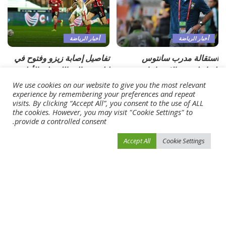
أخبار الرياضة
أخبار الرياضة
استقالة مدرب سانتوس
تفاصيل إصابة زيزو وفتوح في
البرازيلي بعد الاحتجاجات ضده
ليلة فوز الزمالك على الأهلي
بسبب التحرّش
We use cookies on our website to give you the most relevant
أبريل 16, 2024
experience by remembering your preferences and repeat
أبريل 16, 2024
visits. By clicking “Accept All”, you consent to the use of ALL
the cookies. However, you may visit "Cookie Settings" to
provide a controlled consent.
Load More
Accept All
Cookie Settings
فيفو نيوز
>
Blog
>
أخبار الرياضة
>
العين وشباب الأهلي يُطاردان الوصل.. والسعادة لـ «غوران»