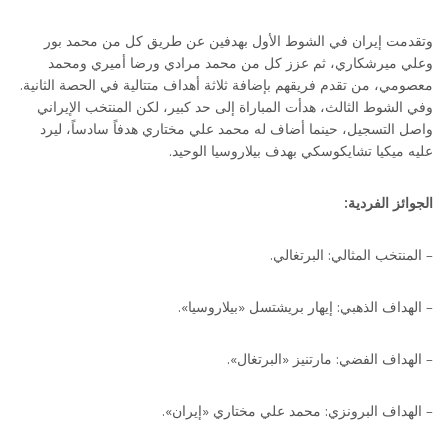
وتقدمت إيران في الشوط الأول بهدفين عن طريق كل من محمد بور
وعلي ميرشكاري، ثم عزز كل من محمد مرادي ورضا أميري ومحمد
معصومي، من تقدم فريقهم بإضافة ثلاثة أهداف متتالية في الحصة الثانية.
وفي الشوط الثالث، هدأت المباراة إلى حد كبير، لكن المنتخب الإيراني
واصل التسجيل، حينما أضاف له محمد علي مختاري هدفاً سادساً، ليرد
عليه ميكيا تشايكوسكي بهدف بيلاروسيا الوحيد.
الجوائز الفردية:
– المنتخب المثالي: البرتغالي.
– الهداف الذهبي: إيهار بريشتسل «بيلاروسيا».
– الهداف الفضي: مارتنيز «البرتغال».
– الهداف البرونزي: محمد علي مختاري «إيران».