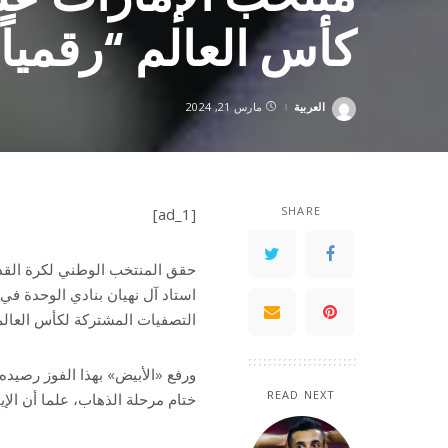
كأس العالم “رقمياً
العربية
مارس 21, 2024
Posted
by
SHARE
[ad_1]
استاد آل نهيان بنادي الوحدة في
التصفيات المشتركة لكأس العالم 2026 وكأس آسيا 027
ورفع «الأبيض» بهذا الفوز رصيده 
READ NEXT
ختام مرحلة الذهاب، علما أن الإيا