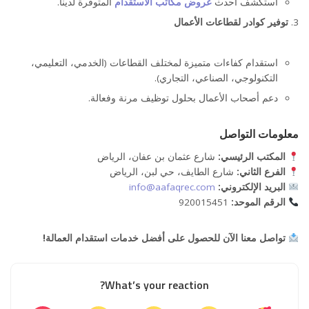
استكشف أحدث
عروض مكاتب الاستقدام
المتوفرة لدينا.
توفير كوادر لقطاعات الأعمال
استقدام كفاءات متميزة لمختلف القطاعات (الخدمي، التعليمي،
التكنولوجي، الصناعي، التجاري).
دعم أصحاب الأعمال بحلول توظيف مرنة وفعالة.
معلومات التواصل
المكتب الرئيسي:
شارع عثمان بن عفان، الرياض
الفرع الثاني:
شارع الطايف، حي لبن، الرياض
البريد الإلكتروني:
info@aafaqrec.com
الرقم الموحد:
920015451
تواصل معنا الآن للحصول على أفضل خدمات استقدام العمالة!
What’s your reaction?