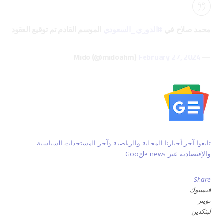
محمد صلاح في
#الدوري_السعودي
الموسم القادم تم توقيع العقود
February 27, 2024
— Mido (@midoahm)
تابعوا آخر أخبارنا المحلية والرياضية وآخر المستجدات السياسية
والإقتصادية عبر Google news
Share
فيسبوك
تويتر
لينكدين