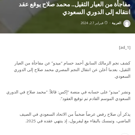
مفاجأة من العيار الثقيل.. محمد صلاح يوقع عقد
انتقاله إلى الدوري السعودي
العربية
فبراير 27, 2024
Posted
by
[ad_1]
كشف نجم الزمالك السابق أحمد حسام “ميدو” عن مفاجأة من العيار
الثقيل، بعدما أعلن عن انتقال النجم المصري محمد صلاح إلى الدوري
السعودي.
ونشر “ميدو” على حسابه في منصة “إكس: قائلاً: “محمد صلاح في الدوري
السعودي الموسم القادم تم توقيع العقود”.
يذكر أن صلاح رفض عرضاً ضخماً من الاتحاد السعودي في الصيف
الماضي، وتمسك بالبقاء مع ليفربول، إذ ينتهي عقده في 2025.