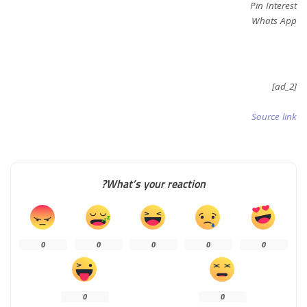
Pin Interest
Whats App
[ad_2]
Source link
What’s your reaction?
0
0
0
0
0
0
0