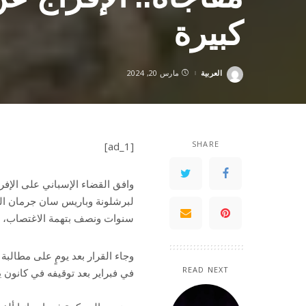
كبيرة
العربية
مارس 20, 2024
Posted
by
SHARE
[ad_1]
وافق القضاء الإسباني على الإفر
لبرشلونة وباريس سان جرمان الف
سنوات ونصف بتهمة الاغتصاب، بكف
وجاء القرار بعد يومٍ على مطالبة
READ NEXT
في فبراير بعد توقيفه في كانون يناير 