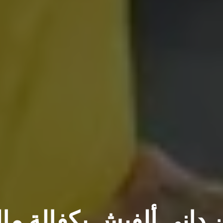
ن داني ألفيش بكفالة مال