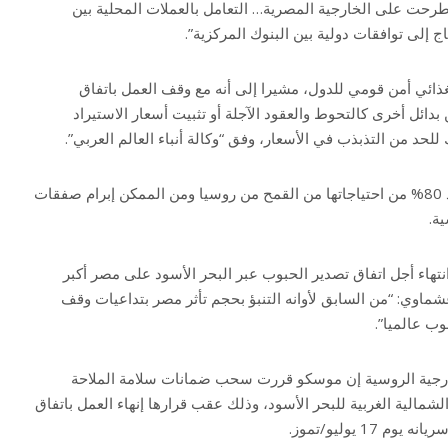
رحت على الخارجية المصرية… التعامل بالعملات المحلية بين
ج إلى توافقات دولية بين البنوك المركزية”.
ائي أمن قومي للدول، مشيرا إلى أنه مع وقف العمل باتفاق
دائل أخرى كالتحوط والعقود الآجلة أو تثبيت أسعار الاستيراد
للحد من التذبذب في الأسعار، وفق “وكالة أنباء العالم العربي”.
وقالت عشماوي إن مصر تستورد 80% من احتياجاتها من القمح من روسيا ومن الممكن إبرام صفقات
ة.
تهاء أجل اتفاق تصدير الحبوب عبر البحر الأسود على مصر أكبر
ماوي: “من السابق لأوانه التنبؤ بحجم تأثر مصر بتداعيات وقف
وب عالميا”.
رجية الروسية إن موسكو قررت سحب ضمانات سلامة الملاحة
لشمالية الغربية للبحر الأسود، وذلك عقب قرارها إنهاء العمل باتفاق
17 يوليو/تموز.