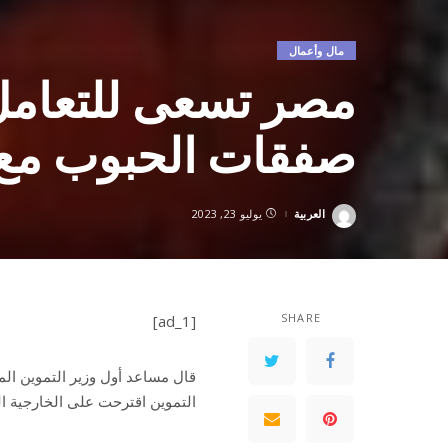
مال وأعمال
مصر تسعى للتعامل 
صفقات الحبوب مع
العربية
يوليو 23, 2023
Posted
by
SHARE
[ad_1]
قال مساعد أول وزير التموين ا
التموين اقترحت على الخارجية الم