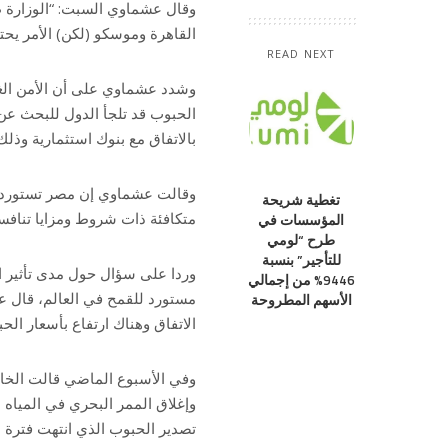
وقال عشماوي السبت: “الوزارة ط
القاهرة وموسكو (لكن) الأمر يحتا
READ NEXT
وشدد عشماوي على أن الأمن الغذ
الحبوب قد تلجأ الدول للبحث عن ب
بالاتفاق مع بنوك استثمارية وذلك 
تغطية شريحة
متكافئة ذات شروط ومزايا تنافسي
المؤسسات في
طرح “لومي
للتأجير” بنسبة
وردا على سؤال حول مدى تأثير ان
9446% من إجمالي
مستورد للقمح في العالم، قال عش
الأسهم المطروحة
الاتفاق وهناك ارتفاع بأسعار الحب
وفي الأسبوع الماضي قالت الخا
وإغلاق الممر البحري في المياه ا
تصدير الحبوب الذي انتهت فترة سريانه يوم 