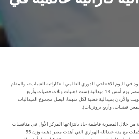
في اليوم الافتتاحي للدوري العالمي لـ«كاراتيه الشباب»، والمقام
في الفجيرة حتى يوم غدٍ. ونالت مصر يوم أمس 13 ميدالية (ست ذهبيات وثلاث فضيات وأربع
ويت والأردن بميدالية فضية لكل منهما، ليصل مجموع الميداليات
ة من خلال المصرية فاطمة جاد بانتزاعها المركز الأول في منافسات
وزن تحت 50 كيلوغراماً، ثم استكملت مع منة عبدالله الهواري التي أهدت مصر ذهبية وزن 55