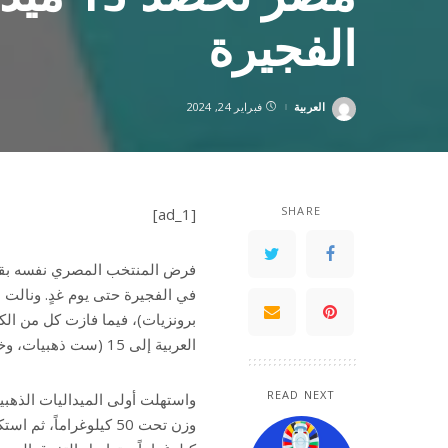
الفجيرة
العربية
فبراير 24, 2024
Posted
by
SHARE
[ad_1]
فرض المنتخب المصري نفسه بقوة 
برونزيات)، فيما فازت كل من الك
العربية إلى 15 (ست ذهبيات، وخمس فضيات، وأربع برونزيات).
READ NEXT
واستهلت أولى الميداليات الذهبي