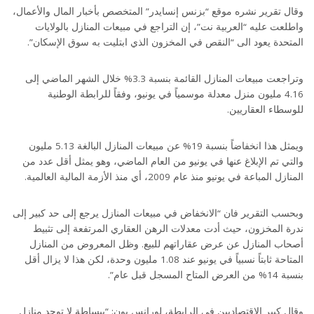
وقال تقرير نشره موقع “بزنس إنسايدر” المتخصص بأخبار المال والأعمال،
واطلعت عليه “العربية نت”، إن التراجع في مبيعات المنازل بالولايات
المتحدة يعود الى “النقص في المخزون الذي ابتليت به سوق الإسكان”.
وتراجعت مبيعات المنازل القائمة بنسبة 3.3% خلال الشهر الماضي إلى
4.16 مليون منزل معدلة موسمياً في يونيو، وفقاً للرابطة الوطنية
للوسطاء العقاريين.
ويمثل هذا انخفاضاً بنسبة 19% عن مبيعات المنازل البالغة 5.13 مليون
والتي تم الإبلاغ عنها في يونيو من العام الماضي، وهو يمثل أقل عدد من
المنازل المباعة في يونيو منذ عام 2009، أي منذ الأزمة المالية العالمية.
وبحسب التقرير فان “الانخفاض في مبيعات المنازل يرجع إلى حد كبير إلى
ندرة المخزون، حيث أدت معدلات الرهن العقاري المرتفعة إلى تثبيط
أصحاب المنازل عن عرض عقاراتهم للبيع. وظل المعروض من المنازل
المتاحة ثابتاً نسبياً في يونيو عند 1.08 مليون وحدة، لكن هذا لا يزال أقل
بنسبة 14% من العرض المتاح المسجل قبل عام”.
وقال كبير الاقتصاديين في الرابطة، لورانس يون: “ببساطة لا توجد منازل