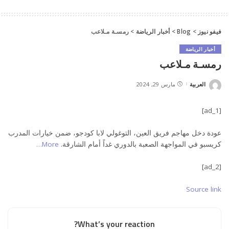
فيفو نيوز
>
Blog
>
أخبار الرياضة
>
رمسـة مـلاعب
أخبار الرياضة
رمسـة مـلاعب
العربية
مارس 29, 2024
Posted
by
[ad_1]
عودة دخل مهاجم فريق العين، التوغولي لابا كودجو، ضمن خيارات المدرب
كريسبو في المواجهة الصعبة بالدوري غداً أمام الشارقة.
More…
[ad_2]
Source link
What’s your reaction?