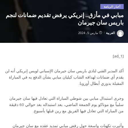
أخبار الرياضة
مبابي في مأزق.. إنريكي يرفض تقديم ضمانات لنجم
باريس سان جيرمان
العربية
مارس 5, 2024
Posted
by
[ad_1]
أكد المدير الفني لنادي باريس سان جيرمان الإسباني لويس إنريكي أنه لن
يقدم أي ضمانات لهدافه الشاب كيليان مبابي بشأن الدفع به في المباراة
المقبلة بدوري أبطال أوروبا.
وجرى استبدال مبابي بين شوطي المباراة التي تعادل فيها سان جيرمان
سلبياً مع موناكو يوم الجمعة الماضي، بعد استبداله بعد حوالي 60 دقيقة
من المباراة التي تعادل فيها الفريق مع رين قبلها بأسبوع.
وأثيرت تكهنات واسعة حول رفض مبابي تمديد عقده مع سان جيرمان