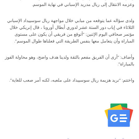
وعزمه الانتقال إلى ريال مدريد الإسباني في نهاية الموسم.
ولدى سؤاله عما يتوقعه من مبابي خلال مواجهة ريال سوسييداد الإسباني
الثلاثاء في إياب دور الستة عشر لدوري أبطال أوروبا ، قال إنريكي خلال
مؤتمر صحافي اليوم الإثنين: “أتوقع من فريقي أن يكون على مستوى
المباراة وأن يتعامل معها بنفس الطريقة التي فعلناها طوال الموسم”.
وأضاف: “أرى أن الفريق مفعم بالثقة ولدينا هدف واضح، وهو محاولة الفوز
بالمباراة”.
واختتم: “نريد هزيمة ريال سوسييداد على ملعبه، لكنه أمر صعب للغاية”.