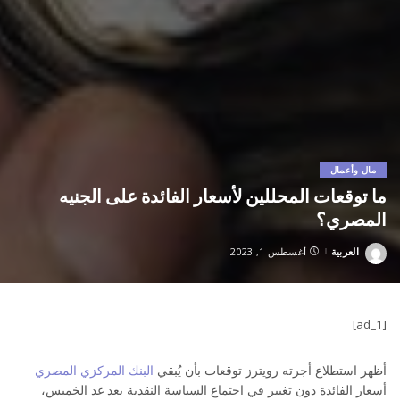
مال وأعمال
ما توقعات المحللين لأسعار الفائدة على الجنيه
المصري؟
العربية
أغسطس 1, 2023
Posted
by
[ad_1]
أظهر استطلاع أجرته رويترز توقعات بأن يُبقي
البنك المركزي المصري
أسعار الفائدة دون تغيير في اجتماع السياسة النقدية بعد غد الخميس،