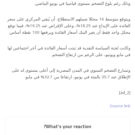
وذلك رغم بلوغ التضخم مستوى قياسيا في يونيو الماضي.
ويتوقع متوسط 16 محللا شملهم الاستطلاع، أن يُبقي المركزي على سعر
الفائدة على الإيداع عند 18.25%، وعلى الإقراض عند 19.25%، فيما توقع
محلل واحد فقط أن يغير البنك أسعار الفائدة ويرفعها 100 نقطة أساس.
وكانت لجنة السياسة النقدية قد ثبتت أسعار الفائدة في آخر اجتماعين لها
في مايو ويونيو، على الرغم من ارتفاع التضخم.
وتسارع التضخم السنوي في المدن المصرية إلى أعلى مستوى له على
الإطلاق عند 35.7 بالمئة في يونيو، ارتفاعا من 32.7% في مايو.
[ad_2]
Source link
What’s your reaction?