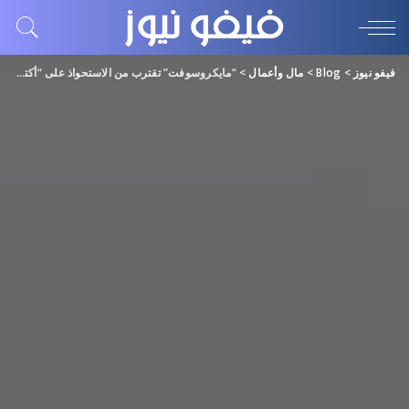
فيفو نيوز
>
Blog
>
مال وأعمال
>
“مايكروسوفت” تقترب من الاستحواذ على “أكتيفجن” بعد عرض جديد بـ 69 مليار دولار