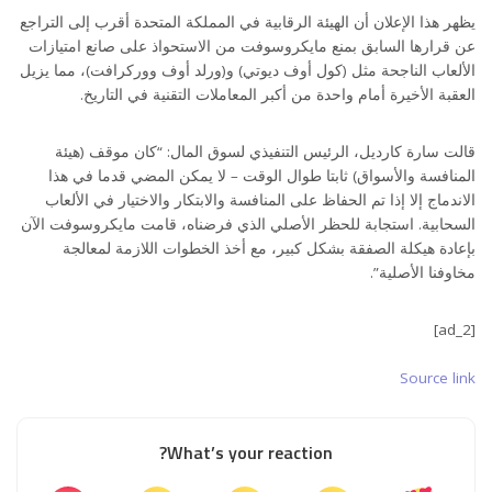
يظهر هذا الإعلان أن الهيئة الرقابية في المملكة المتحدة أقرب إلى التراجع
عن قرارها السابق بمنع مايكروسوفت من الاستحواذ على صانع امتيازات
الألعاب الناجحة مثل (كول أوف ديوتي) و(ورلد أوف ووركرافت)، مما يزيل
العقبة الأخيرة أمام واحدة من أكبر المعاملات التقنية في التاريخ.
قالت سارة كارديل، الرئيس التنفيذي لسوق المال: “كان موقف (هيئة
المنافسة والأسواق) ثابتا طوال الوقت – لا يمكن المضي قدما في هذا
الاندماج إلا إذا تم الحفاظ على المنافسة والابتكار والاختيار في الألعاب
السحابية. استجابة للحظر الأصلي الذي فرضناه، قامت مايكروسوفت الآن
بإعادة هيكلة الصفقة بشكل كبير، مع أخذ الخطوات اللازمة لمعالجة
مخاوفنا الأصلية”.
[ad_2]
Source link
What’s your reaction?