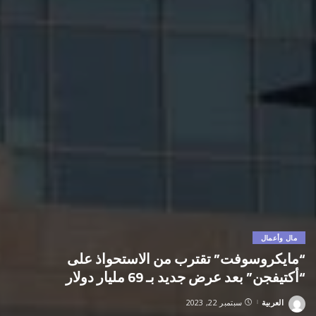
مال وأعمال
“مايكروسوفت” تقترب من الاستحواذ على
“أكتيفجن” بعد عرض جديد بـ 69 مليار دولار
العربية
سبتمبر 22, 2023
Posted
by