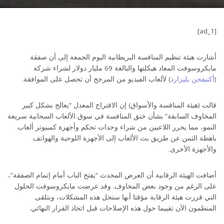
[ad_1]
أشارت هيئة تنظيم المنافسة البريطانية اليوم الجمعة إلى أن صفقة
مايكروسوفت المعاد هيكلتها والبالغة 69 مليار دولار لشراء شركة
(
أكتيفجن بليزارد
) لألعاب الفيديو من المرجح أن تحصل على الموافقة.
قالت (هيئة المنافسة والأسواق) إن الاقتراح المعدل “يعالج بشكل كبير
المخاوف السابقة” بشأن خنق المنافسة في سوق الألعاب السحابية سريعة
النمو، مما يحرر اللاعبين من شراء وحدات تحكم وأجهزة كمبيوتر ألعاب
باهظة الثمن عن طريق بث الألعاب إلى الأجهزة اللوحية والهواتف
والأجهزة الأخرى.
أضافت الهيئة الرقابية أن العرض المحدث “يفتح الباب أمام إتمام الصفقة”،
على الرغم من وجود بعض المخاوف. وقد عرضت مايكروسوفت الحلول
التي قررت هيئة الرقابة مؤقتا أنها ستحل هذه المشكلات، ويتلقى
المنظمون الآن تقييما حول هذه الإصلاحات قبل اتخاذ القرار النهائي.