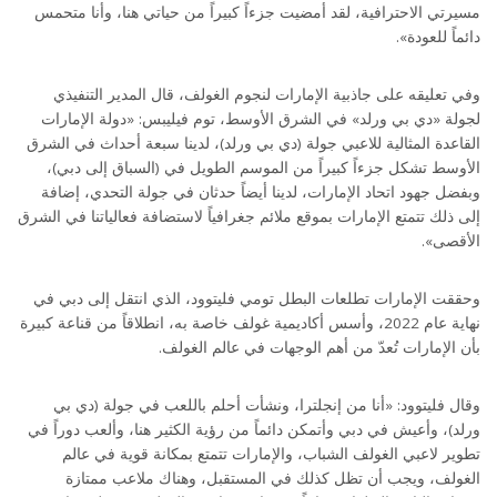
مسيرتي الاحترافية، لقد أمضيت جزءاً كبيراً من حياتي هنا، وأنا متحمس
دائماً للعودة».
وفي تعليقه على جاذبية الإمارات لنجوم الغولف، قال المدير التنفيذي
لجولة «دي بي ورلد» في الشرق الأوسط، توم فيليبس: «دولة الإمارات
القاعدة المثالية للاعبي جولة (دي بي ورلد)، لدينا سبعة أحداث في الشرق
الأوسط تشكل جزءاً كبيراً من الموسم الطويل في (السباق إلى دبي)،
وبفضل جهود اتحاد الإمارات، لدينا أيضاً حدثان في جولة التحدي، إضافة
إلى ذلك تتمتع الإمارات بموقع ملائم جغرافياً لاستضافة فعالياتنا في الشرق
الأقصى».
وحققت الإمارات تطلعات البطل تومي فليتوود، الذي انتقل إلى دبي في
نهاية عام 2022، وأسس أكاديمية غولف خاصة به، انطلاقاً من قناعة كبيرة
بأن الإمارات تُعدّ من أهم الوجهات في عالم الغولف.
وقال فليتوود: «أنا من إنجلترا، ونشأت أحلم باللعب في جولة (دي بي
ورلد)، وأعيش في دبي وأتمكن دائماً من رؤية الكثير هنا، وألعب دوراً في
تطوير لاعبي الغولف الشباب، والإمارات تتمتع بمكانة قوية في عالم
الغولف، ويجب أن تظل كذلك في المستقبل، وهناك ملاعب ممتازة