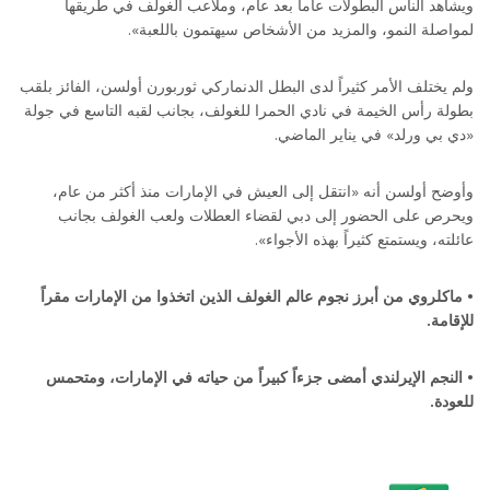
ويشاهد الناس البطولات عاماً بعد عام، وملاعب الغولف في طريقها
لمواصلة النمو، والمزيد من الأشخاص سيهتمون باللعبة».
ولم يختلف الأمر كثيراً لدى البطل الدنماركي ثوربورن أولسن، الفائز بلقب
بطولة رأس الخيمة في نادي الحمرا للغولف، بجانب لقبه التاسع في جولة
«دي بي ورلد» في يناير الماضي.
وأوضح أولسن أنه «انتقل إلى العيش في الإمارات منذ أكثر من عام،
ويحرص على الحضور إلى دبي لقضاء العطلات ولعب الغولف بجانب
عائلته، ويستمتع كثيراً بهذه الأجواء».
• ماكلروي من أبرز نجوم عالم الغولف الذين اتخذوا من الإمارات مقراً
للإقامة.
• النجم الإيرلندي أمضى جزءاً كبيراً من حياته في الإمارات، ومتحمس
للعودة.