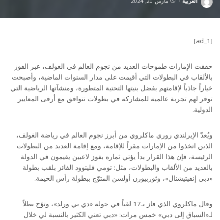
العربية
مارس 20, 2024
Posted
by
[ad_1]
حققت الإمارات طموحات العديد من نجوم العالم في الغولف، عبر الفوز
بالألقاب في البطولات التي أقيمت على مدار السنوات الماضية، وأصبحت
خياراً جاذباً لإقامتهم بفضل بنيتها التحتية المتطورة، ومنشآتها الرياضية التي
توفر لهم تجربة عالمية للمشاركة في بطولات تتوافق مع أرقى المعايير
الدولية.
ويُعدّ الإيرلندي روري ماكلروي من أبرز نجوم العالم في رياضة الغولف،
الذين اتخذوا من الإمارات مقراً للإقامة، ومع إقامة العديد من البطولات
الرئيسة، فإن هذا القرار بدأ يؤتي ثماره بفوز لاعبين يقيمون في الدولة
بالعديد من الألقاب والبطولات، مثل: تومي فليتوود الفائز بلقب بطولة
«دبي إنفيتيشنال»، وثوربيورن أولسن المتوّج ببطولة رأس الخيمة.
وقال ماكلروي الذي فاز بـ17 لقباً في جولة «دي بي ورلد»، وتوّج بطلاً
لـ«السباق إلى دبي» خمس مرات: «دبي تعني الكثير بالنسبة لي خلال